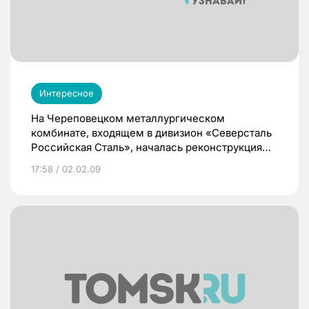
Интересное
На Череповецком металлургическом
комбинате, входящем в дивизион «Северсталь
Российская Сталь», началась реконструкция
турбогенератора № 6, которая позволит
17:58 / 02.02.09
достичь значительного снижения издержек за
счет выработки собственной электроэнергии
на технологические нужды основных
металлургических агрегатов.