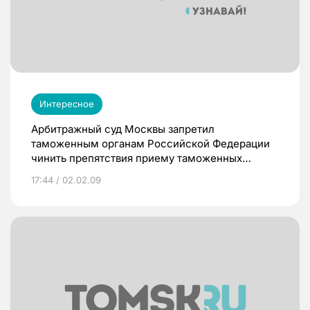
Интересное
Арбитражный суд Москвы запретил
таможенным органам Российской Федерации
чинить препятствия приему таможенных
платежей, уплачиваемых в бюджет РФ через
17:44 / 02.02.09
электронную систему. Это означает, что
банковские карты, эмитированные банками для
уплаты таможенных платежей, должны
приниматься на всех таможенных постах.