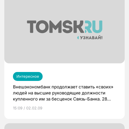
Интересное
Внешэкономбанк продолжает ставить «своих»
людей на высшие руководящие должности
купленного им за бесценок Связь-Банка. 28
января старшим вице-президентом Связь-
15:09 / 02.02.09
Банка назначен Павел Рыченков, до этого
работавший в ВЭБе начальником Департамента
управления краткосрочной ликвидностью и