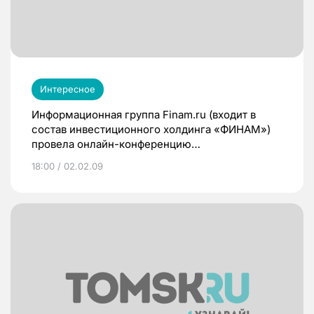
Интересное
Информационная группа Finam.ru (входит в
состав инвестиционного холдинга «ФИНАМ»)
провела онлайн-конференцию
«Экономическое и бизнес-образование в
18:00 / 02.02.09
России: проверка практикой». Ее участники
отмечают, что бизнес-образование отстает от
требований времени. При этом в ближайшие
годы эксперты прогнозируют изменение
содержания образовательных программ.