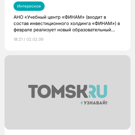
Интересное
АНО «Учебный центр «ФИНАМ» (входит в
состав инвестиционного холдинга «ФИНАМ») в
феврале реализует новый образовательный
проект «Возможность заработать на валюте».
18:21 / 02.02.09
Он включает в себя четыре бесплатных
семинара, ориентированных на тех, кто
заинтересован в использовании девальвации
рубля для получения дополнительного дохода
или просто хочет сохранить капитал в
нынешних непростых условиях.