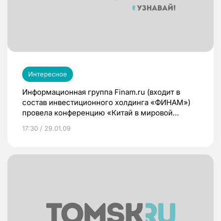
Интересное
Информационная группа Finam.ru (входит в
состав инвестиционного холдинга «ФИНАМ»)
провела конференцию «Китай в мировой
экономике: локомотив остался без
17:30 / 29.01.09
двигателя?». Ее участники считают, что КНР
сможет относительно спокойно пережить
мировой кризис, но не сумеет усилить свои
позиции в глобальной экономике.