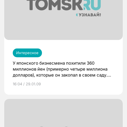
Интересное
У японского бизнесмена похитили 360
миллионов йен (примерно четыре миллиона
долларов), которые он закопал в своем саду.
80-летний житель префектуры Сага,
16:04 / 29.01.09
расположенной на острове Кюсю, умер через
два месяца после того, как обнаружил пропажу
денег.