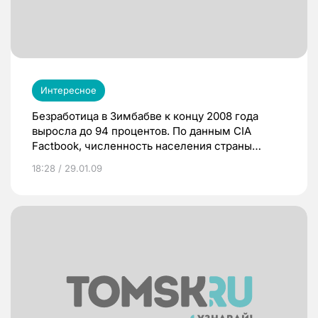
Интересное
Безработица в Зимбабве к концу 2008 года
выросла до 94 процентов. По данным CIA
Factbook, численность населения страны
составляет 11,35 миллиона человек. Таким
18:28 / 29.01.09
образом, в конце прошлого года
трудоустроенными были только немногим
более 600 тысяч человек. В 2003 году
работающее население страны составляло 30
процентов.