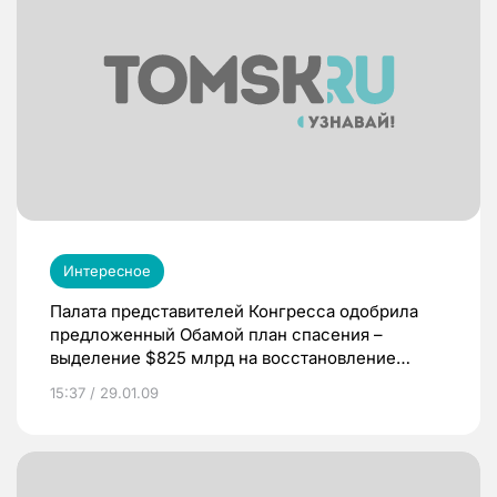
Интересное
Палата представителей Конгресса одобрила
предложенный Обамой план спасения –
выделение $825 млрд на восстановление
экономики в условиях кризиса. Голоса
15:37 / 29.01.09
распределились в соотношении 224 к 118. План
поддержали только демократы, практически
все республиканцы голосовали против,
ссылаясь на то, что в законопроект заложено