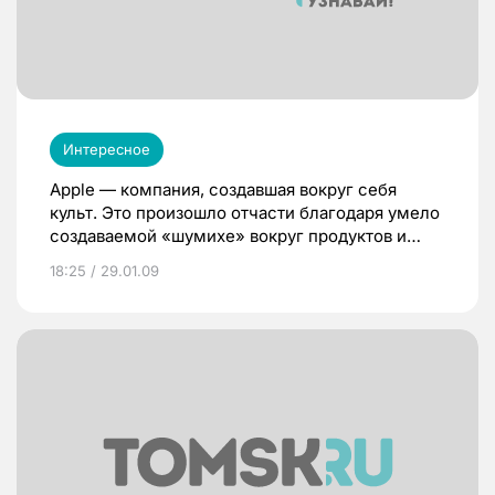
Интересное
Apple — компания, создавшая вокруг себя
культ. Это произошло отчасти благодаря умело
создаваемой «шумихе» вокруг продуктов и
людей их создающих. Однако слухи о болезни
18:25 / 29.01.09
главы компании Стива Джобса сыграли с Apple
и ее акциями злую шутку. Теперь эксперты
ставят под вопрос будущее компании.