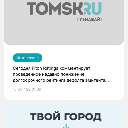
Интересное
Сегодня Fitch Ratings комментирует
проведенное недавно понижение
долгосрочного рейтинга дефолта эмитента
(«РДЭ») Кредитпромбанка, Украина, с уровня
15:55 / 29.01.09
«B-» (B минус) до «CCC». Прогноз по
долгосрочному РДЭ сохранен как
«Негативный».