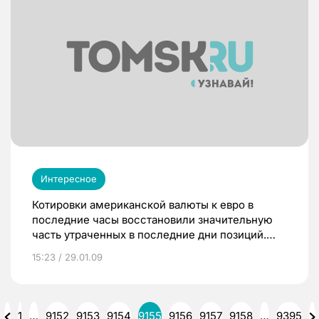
слишком много новых трат и слишком мало
налоговых льгот.
Интересное
Котировки американской валюты к евро в
последние часы восстановили значительную
часть утраченных в последние дни позиций.
Указанная динамика развивалась на фоне
15:23 / 29.01.09
очевидного повышения интереса инвесторов к
покупкам американских акций и, прежде всего,
бумагам финансового сектора.
1
…
9152
9153
9154
9155
9156
9157
9158
…
9395