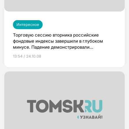
Интересное
Торговую сессию вторника российские
фондовые индексы завершили в глубоком
минусе. Падение демонстрировали
практически все акции, но сильнее других
13:54 / 24.10.08
«обвалились» котировки сырьевых компаний:
НорНикель (-13.85%), «Газпром» (-6.46%),
Лукойл (-4.08%), «Роснефть» (-7.65%).