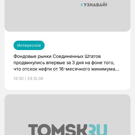
Интересное
Фондовые рынки Соединенных Штатов
продвинулись впервые за 3 дня на фоне того,
что отскок нефти от 16-месячного минимума
дал стимул слухам о том, что состояние
13:30 / 24.10.08
экономики необязательно ухудшится. По
прежнему нефть остается практически
единственным фактором, который сохранил
способность инициировать ралли на
американских рынках.