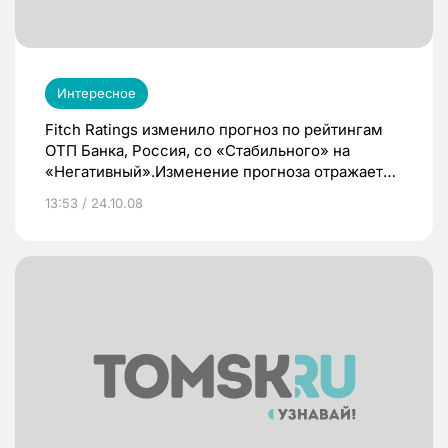
Интересное
Fitch Ratings изменило прогноз по рейтингам
ОТП Банка, Россия, со «Стабильного» на
«Негативный».Изменение прогноза отражает
обеспокоенность Fitch относительно
13:53 / 24.10.08
ухудшения операционной среды в Венгрии,
которая является основным рынком для
мажоритарного акционера ОТП Банка.