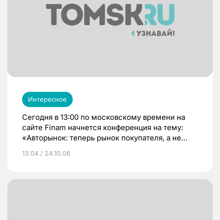
Интересное
Сегодня в 13:00 по московскому времени на
сайте Finam начнется конференция на тему:
«Авторынок: теперь рынок покупателя, а не
продавца?» . На авторынке растет количество
13:04 / 24.10.08
заманчивых скидок и спецпредложений на
покупку автомобиля. Насыщение, которого
производители на динамично развивающемся
российском авторынке ждали не так скоро,
настало практически в один момент:
финансовый кризис резко снизил