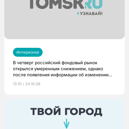
Интересное
В четверг российский фондовый рынок
открылся умеренным снижением, однако
после появления информации об изменении
рейтинговым агентством S&P прогноза по
13:10 / 24.10.08
рейтингу РФ со «стабильного» на
«негативный», а также неблагоприятной
статистики по рынку труда в США настроения
участников рынка значительно ухудшились. По
итогам торгов индекс РТС упал на 4,39%,
индекс ММВБ потерял 4,82%.