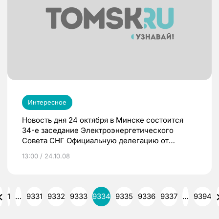
покупательскую способность населения.
Интересное
Новость дня 24 октября в Минске состоится
34-е заседание Электроэнергетического
Совета СНГ Официальную делегацию от
России, на заседниии Электроэнергетического
13:00 / 24.10.08
Совета СНГ возглавляет министр энергетики
РФ Сергей Шматко. Рынки Из RTS Board
исключаются ценные бумаги двух эмитентов
24 октября 2008 года из Списка инструментов
1
…
9331
9332
9333
9334
9335
9336
9337
…
9394
RTS Board исключаются обыкновенные акции
ОАО «Оленегорский горно-обогатительный