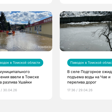
водок в Томской области
Паводок в Томской облас
муниципального
В селе Подгорное ожи
чения ввели в Томске
подъема воды на Чае и
за разлива Ушайки
перелива дорог
 / 30.04.26
17:36 / 29.04.26