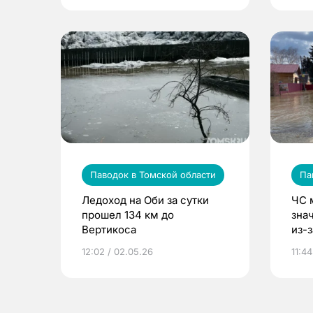
Паводок в Томской области
Па
Ледоход на Оби за сутки
ЧС 
прошел 134 км до
зна
Вертикоса
из-
12:02 / 02.05.26
11:44