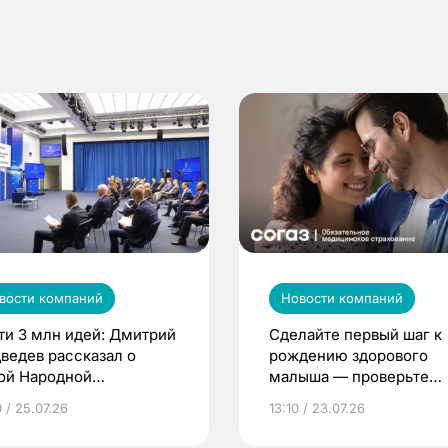
вости компаний
Новости компаний
ти 3 млн идей: Дмитрий
Сделайте первый шаг к
ведев рассказал о
рождению здорового
ой Народной
малыша — проверьте
грамме ЕР
репродуктивное здоров
 / 25.07.26
13:10 / 23.07.26
по ОМС!