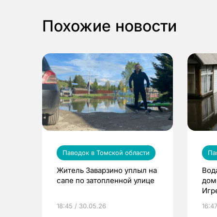
Похожие новости
Паводок в Томской области
Па
Житель Заварзино уплыл на
Вод
сапе по затопленной улице
дом
Игр
18:45 / 30.05.26
16:47