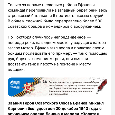
Только за первые несколько рейсов Ефанов и
командаt переправили на западный берег реки весь
стрелковый батальон и 6 противотанковых орудий.
В общем сложной было переправлено более 500
советских бойцов и командиров с вооружением.
Но 1 октября случилось непредвиденное —
посреди реки, на видном месте, у ведущего катера
заглох мотор. Ефанов взял весла и приказал своим
бойцам последовать его примеру — так с помощью
рук, борясь с течениемt реки, они смогли
доставить танк и пехоту на понтоне к месту
высадки.
Звания Героя Советского Союза Ефанов Михаил
Карпович был удостоен 20 декабря 1943 года с
вручением ордена Ленина и медали
«
Золотая