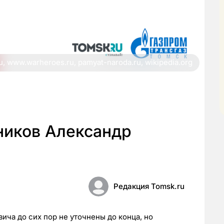
, www.warheroes.ru, pamyat-naroda.ru, wikipedia.org
ников Александр
Редакция Tomsk.ru
ича до сих пор не уточнены до конца, но