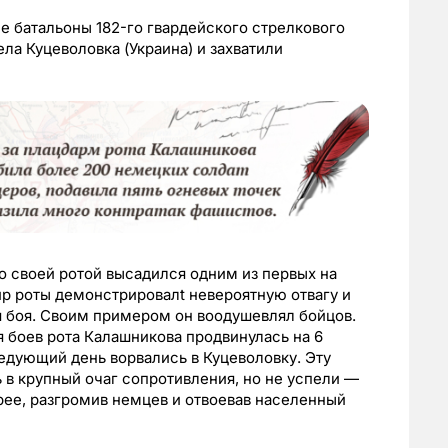
е батальоны 182-го гвардейского стрелкового
ла Куцеволовка (Украина) и захватили
о своей ротой высадился одним из первых на
р роты демонстрировалt невероятную отвагу и
я боя. Своим примером он воодушевлял бойцов.
боев рота Калашникова продвинулась на 6
ледующий день ворвались в Куцеволовку. Эту
в крупный очаг сопротивления, но не успели —
рее, разгромив немцев и отвоевав населенный