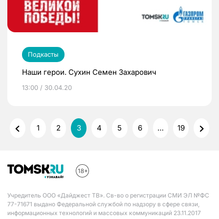
Подкасты
Наши герои. Сухин Семен Захарович
13:00 / 30.04.20
1
2
3
4
5
6
…
19
Учредитель ООО «Дайджест ТВ». Св-во о регистрации СМИ ЭЛ №ФС
77-71671 выдано Федеральной службой по надзору в сфере связи,
информационных технологий и массовых коммуникаций 23.11.2017