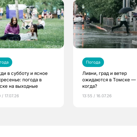
года
Погода
ди в субботу и ясное
Ливни, град и ветер
кресенье: погода в
ожидаются в Томске —
ске на выходные
когда?
 / 17.07.26
13:55 / 16.07.26