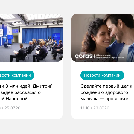
вости компаний
Новости компаний
ти 3 млн идей: Дмитрий
Сделайте первый шаг к
ведев рассказал о
рождению здорового
ой Народной
малыша — проверьте
грамме ЕР
репродуктивное здоров
 / 25.07.26
13:10 / 23.07.26
по ОМС!