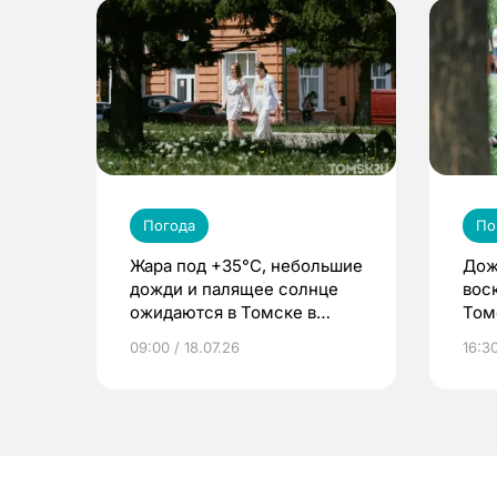
Погода
По
Жара под +35°С, небольшие
Дож
дожди и палящее солнце
вос
ожидаются в Томске в
Том
конце июля
09:00 / 18.07.26
16:30