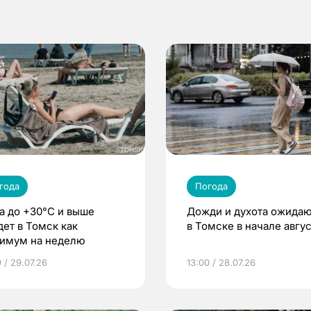
года
Погода
а до +30°C и выше
Дожди и духота ожида
дет в Томск как
в Томске в начале авгу
имум на неделю
 / 29.07.26
13:00 / 28.07.26