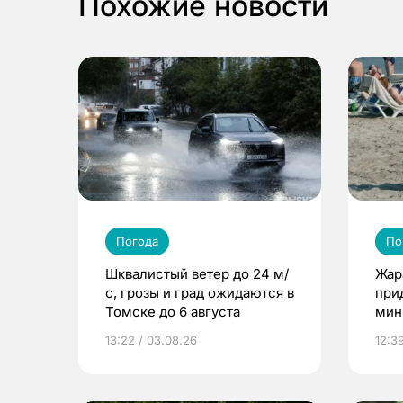
Похожие новости
Погода
По
Шквалистый ветер до 24 м/
Жар
с, грозы и град ожидаются в
при
Томске до 6 августа
мин
13:22 / 03.08.26
12:39