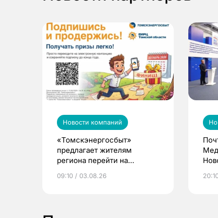
Новости компаний
Но
«Томскэнергосбыт»
Поч
предлагает жителям
Мед
региона перейти на
Нов
электронные квитанции и
про
09:10 / 03.08.26
20:10
выиграть призы