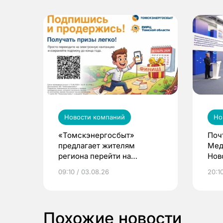
Новости компаний
Но
«Томскэнергосбыт»
Поч
предлагает жителям
Мед
региона перейти на
Нов
электронные квитанции и
про
09:10 / 03.08.26
20:10
выиграть призы
Похожие новости