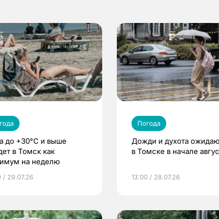
года
Погода
а до +30°C и выше
Дожди и духота ожида
дет в Томск как
в Томске в начале авгу
имум на неделю
 / 29.07.26
13:00 / 28.07.26