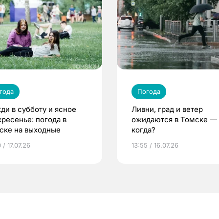
года
Погода
ди в субботу и ясное
Ливни, град и ветер
кресенье: погода в
ожидаются в Томске —
ске на выходные
когда?
 / 17.07.26
13:55 / 16.07.26