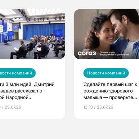
вости компаний
Новости компаний
ти 3 млн идей: Дмитрий
Сделайте первый шаг к
ведев рассказал о
рождению здорового
ой Народной
малыша — проверьте
грамме ЕР
репродуктивное здоров
 / 25.07.26
13:10 / 23.07.26
по ОМС!