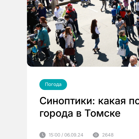
Погода
Синоптики: какая по
города в Томске
15:00 / 06.09.24
2648