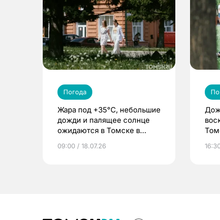
Погода
По
Жара под +35°С, небольшие
Дож
дожди и палящее солнце
вос
ожидаются в Томске в
Том
конце июля
09:00 / 18.07.26
16:30