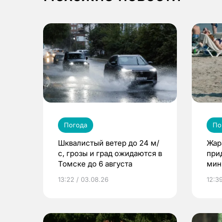
Погода
По
Шквалистый ветер до 24 м/
Жар
с, грозы и град ожидаются в
при
Томске до 6 августа
мин
13:22 / 03.08.26
12:39