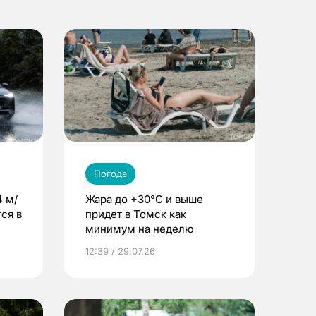
Погода
4 м/
Жара до +30°C и выше
ся в
придет в Томск как
минимум на неделю
12:39 / 29.07.26