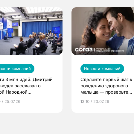
вости компаний
Новости компаний
ти 3 млн идей: Дмитрий
Сделайте первый шаг к
ведев рассказал о
рождению здорового
ой Народной
малыша — проверьте
грамме ЕР
репродуктивное здоров
 / 25.07.26
13:10 / 23.07.26
по ОМС!