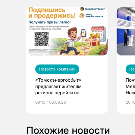
Новости компаний
Но
«Томскэнергосбыт»
Поч
предлагает жителям
Мед
региона перейти на
Нов
электронные квитанции и
про
09:10 / 03.08.26
20:10
выиграть призы
Похожие новости