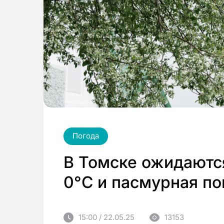
Погода
В Томске ожидаютс
0°C и пасмурная по
15:00 / 22.05.25
13153