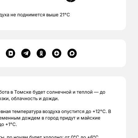
духа не поднимется выше 21°C
ббота в Томске будет солнечной и теплой — до
зки, облачность и дожди.
евная температура воздуха опустится до +12°C. В
ременным дождем в город придут и майские
о +1°C.
, по ночам будет холодно: от 0°C до +6°C.