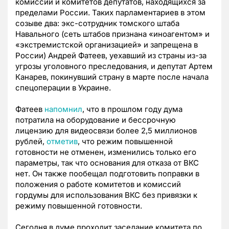
комиссий и комитетов депутатов, находящихся за
пределами России. Таких парламентариев в этом
созыве два: экс-сотрудник томского штаба
Навального (сеть штабов признана «иноагентом» и
«экстремистской организацией» и запрещена в
России) Андрей Фатеев, уехавший из страны из-за
угрозы уголовного преследования, и депутат Артем
Канарев, покинувший страну в марте после начала
спецоперации в Украине.
Фатеев
напомнил
, что в прошлом году дума
потратила на оборудование и бессрочную
лицензию для видеосвязи более 2,5 миллионов
рублей,
отметив
, что режим повышенной
готовности не отменен, изменились только его
параметры, так что основания для отказа от ВКС
нет. Он также пообещал подготовить поправки в
положения о работе комитетов и комиссий
гордумы для использования ВКС без привязки к
режиму повышенной готовности.
Сегодня в думе проходит заседание комитета по