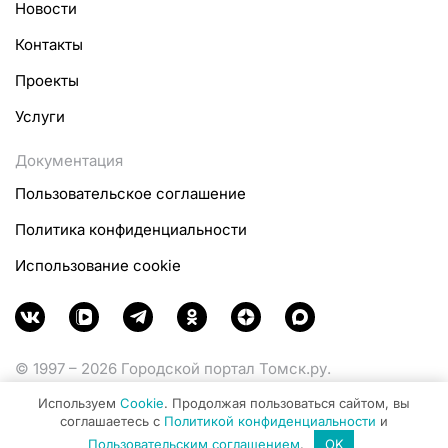
Новости
Контакты
Проекты
Услуги
Документация
Пользовательское соглашение
Политика конфиденциальности
Использование cookie
© 1997 – 2026 Городской портал Томск.ру.
Функционирует при финансовой поддержке
Используем
Cookie
. Продолжая пользоваться сайтом, вы
Министерства цифрового развития, связи и массовых
соглашаетесь с
Политикой конфиденциальности
и
коммуникаций Российской Федерации.
Пользовательским соглашением
.
OK