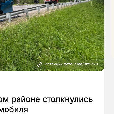
Источник фото: t.me/umvd70
ом районе столкнулись
омобиля