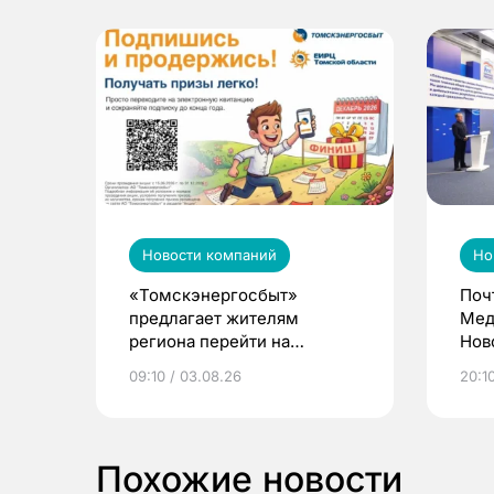
Новости компаний
Но
«Томскэнергосбыт»
Поч
предлагает жителям
Мед
региона перейти на
Нов
электронные квитанции и
про
09:10 / 03.08.26
20:10
выиграть призы
Похожие новости