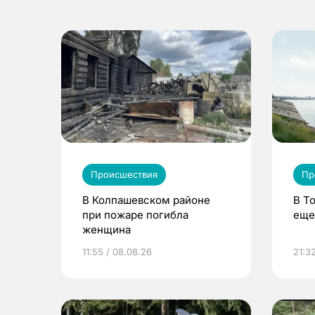
Происшествия
Пр
В Колпашевском районе
В Т
при пожаре погибла
еще
женщина
11:55 / 08.08.26
21:32