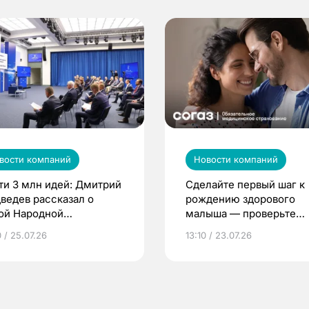
вости компаний
Новости компаний
ти 3 млн идей: Дмитрий
Сделайте первый шаг к
ведев рассказал о
рождению здорового
ой Народной
малыша — проверьте
грамме ЕР
репродуктивное здоров
 / 25.07.26
13:10 / 23.07.26
по ОМС!