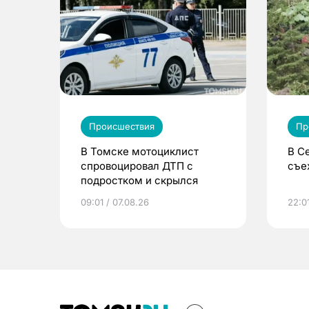
Происшествия
Пр
В Томске мотоциклист
В С
спровоцировал ДТП с
съе
подростком и скрылся
09:01 / 07.08.26
22:0