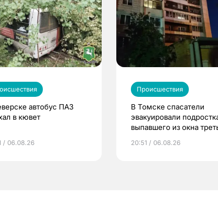
оисшествия
Происшествия
еверске автобус ПАЗ
В Томске спасатели
хал в кювет
эвакуировали подростка
выпавшего из окна трет
этажа
1 / 06.08.26
20:51 / 06.08.26