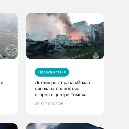
Происшествия
 в
Летник ресторана «Йохан
пивохан» полностью
сгорел в центре Томска
09:51 / 07.08.26