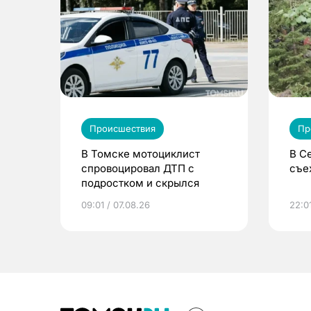
Происшествия
Пр
В Томске мотоциклист
В С
спровоцировал ДТП с
съе
подростком и скрылся
09:01 / 07.08.26
22:0