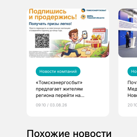
Новости компаний
Но
«Томскэнергосбыт»
Поч
предлагает жителям
Мед
региона перейти на
Нов
электронные квитанции и
про
09:10 / 03.08.26
20:10
выиграть призы
Похожие новости