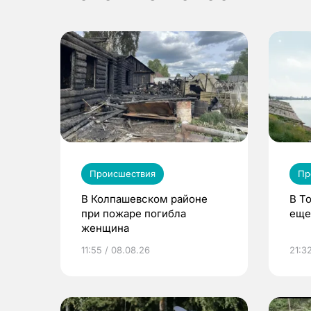
Происшествия
Пр
В Колпашевском районе
В Т
при пожаре погибла
еще
женщина
11:55 / 08.08.26
21:32