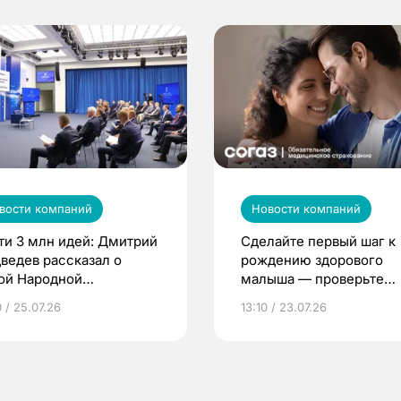
вости компаний
Новости компаний
ти 3 млн идей: Дмитрий
Сделайте первый шаг к
ведев рассказал о
рождению здорового
ой Народной
малыша — проверьте
грамме ЕР
репродуктивное здоров
 / 25.07.26
13:10 / 23.07.26
по ОМС!