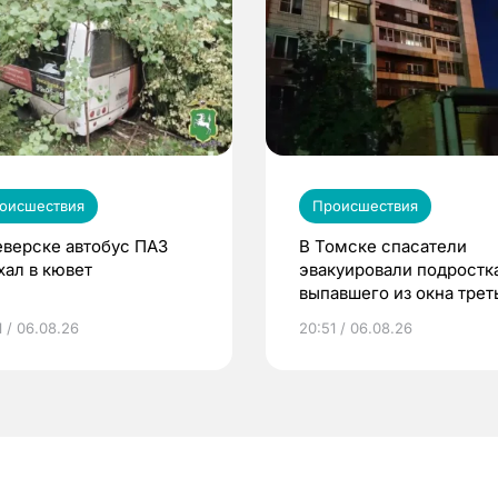
оисшествия
Происшествия
еверске автобус ПАЗ
В Томске спасатели
хал в кювет
эвакуировали подростка
выпавшего из окна трет
этажа
1 / 06.08.26
20:51 / 06.08.26