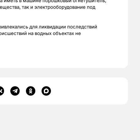
да иметь в машине порошковый огнетушитель,
ещества, так и электрооборудование под
привлекались для ликвидации последствий
исшествий на водных объектах не