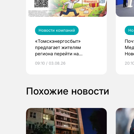
Новости компаний
Но
«Томскэнергосбыт»
Поч
предлагает жителям
Мед
региона перейти на
Нов
электронные квитанции и
про
09:10 / 03.08.26
20:10
выиграть призы
Похожие новости