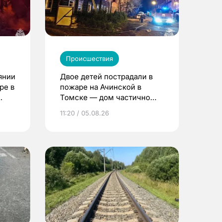
Происшествия
янии
Двое детей пострадали в
ре в
пожаре на Ачинской в
Томске — дом частично
расселен
11:20 / 05.08.26