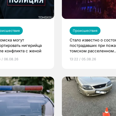
оисшествия
Происшествия
Томска могут
Стало известно о состо
ортировать нигерийца
пострадавших при пожа
ле конфликта с женой
томском расселенном
доме
6 / 06.08.26
13:22 / 05.08.26