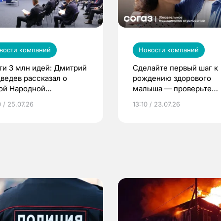
вости компаний
Новости компаний
ти 3 млн идей: Дмитрий
Сделайте первый шаг к
ведев рассказал о
рождению здорового
ой Народной
малыша — проверьте
грамме ЕР
репродуктивное здоров
 / 25.07.26
13:10 / 23.07.26
по ОМС!