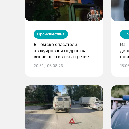
Происшествия
Пр
В Томске спасатели
Из 
эвакуировали подростка,
деп
выпавшего из окна третьего
пос
этажа
20:51 / 06.08.26
16:0