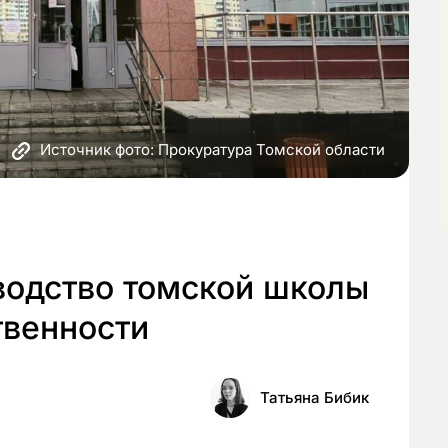
Источник фото: Прокуратура Томской области
водство томской школы
твенности
Татьяна Бибик