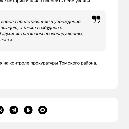
оке истории и начал наносить себе увечья.
 внесла представления в учреждение
изацию, а также возбудила в
б административном правонарушении
»,
ласти.
 на контроле прокуратуры Томского района.