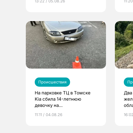
13:22 / 05.08.26
11:20
Происшествия
Пр
На парковке ТЦ в Томске
Два
Kia сбила 14-летнюю
жел
девочку на
обла
электросамокате
11:11 / 04.08.26
16:0