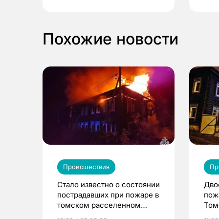
Похожие новости
Происшествия
Пр
Стало известно о состоянии
Дво
пострадавших при пожаре в
пож
томском расселенном
Том
доме
рас