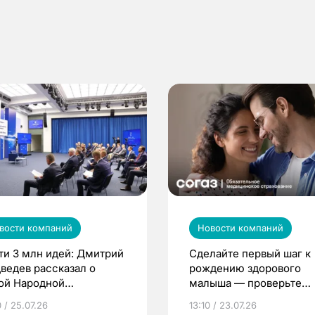
вости компаний
Новости компаний
ти 3 млн идей: Дмитрий
Сделайте первый шаг к
ведев рассказал о
рождению здорового
ой Народной
малыша — проверьте
грамме ЕР
репродуктивное здоров
 / 25.07.26
13:10 / 23.07.26
по ОМС!