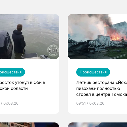
оисшествия
Происшествия
росток утонул в Оби в
Летник ресторана «Йох
ской области
пивохан» полностью
сгорел в центре Томска
 / 07.08.26
09:51 / 07.08.26