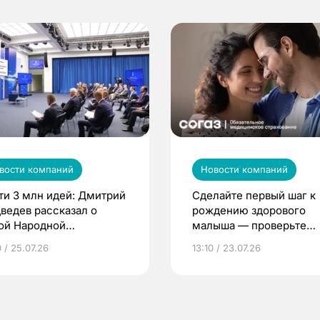
вости компаний
Новости компаний
ти 3 млн идей: Дмитрий
Сделайте первый шаг к
ведев рассказал о
рождению здорового
ой Народной
малыша — проверьте
грамме ЕР
репродуктивное здоров
 / 25.07.26
13:10 / 23.07.26
по ОМС!