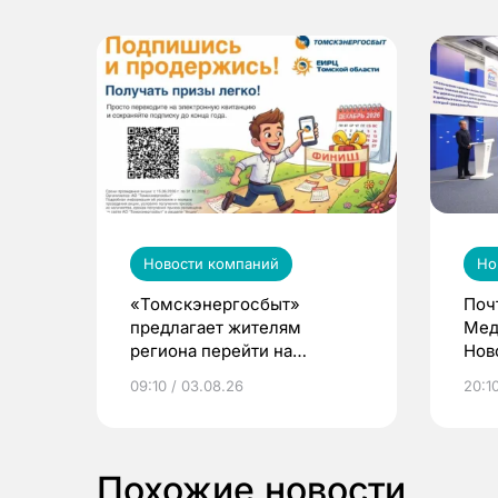
Новости компаний
Но
«Томскэнергосбыт»
Поч
предлагает жителям
Мед
региона перейти на
Нов
электронные квитанции и
про
09:10 / 03.08.26
20:10
выиграть призы
Похожие новости