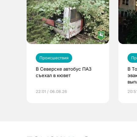
Происшествия
Пр
В Северске автобус ПАЗ
В Т
съехал в кювет
эва
вып
эта
22:01 / 06.08.26
20:5