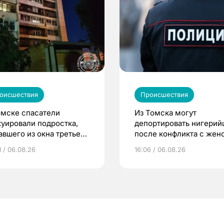
оисшествия
Происшествия
омске спасатели
Из Томска могут
куировали подростка,
депортировать нигерий
авшего из окна третьего
после конфликта с жен
жа
1 / 06.08.26
16:06 / 06.08.26