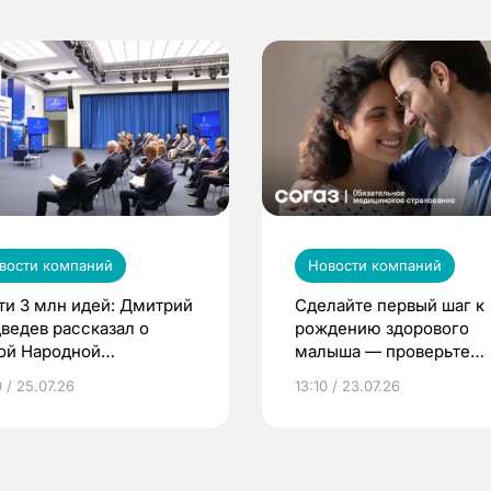
вости компаний
Новости компаний
ти 3 млн идей: Дмитрий
Сделайте первый шаг к
ведев рассказал о
рождению здорового
ой Народной
малыша — проверьте
грамме ЕР
репродуктивное здоров
 / 25.07.26
13:10 / 23.07.26
по ОМС!