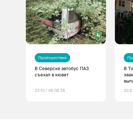
Происшествия
Пр
В Северске автобус ПАЗ
В Т
съехал в кювет
эва
вып
эта
22:01 / 06.08.26
20:5