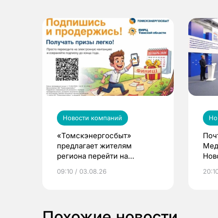
Новости компаний
Но
«Томскэнергосбыт»
Поч
предлагает жителям
Мед
региона перейти на
Нов
электронные квитанции и
про
09:10 / 03.08.26
20:10
выиграть призы
Похожие новости