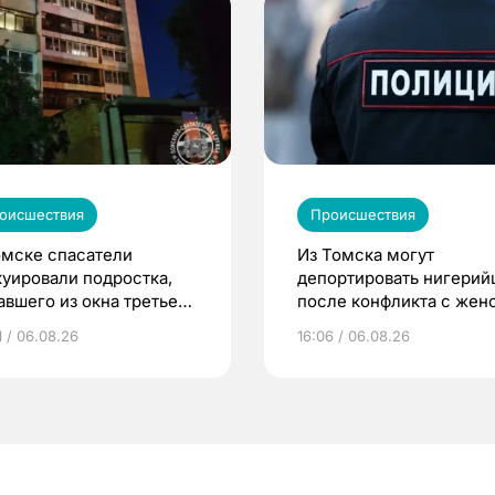
оисшествия
Происшествия
омске спасатели
Из Томска могут
куировали подростка,
депортировать нигерий
авшего из окна третьего
после конфликта с жен
жа
1 / 06.08.26
16:06 / 06.08.26