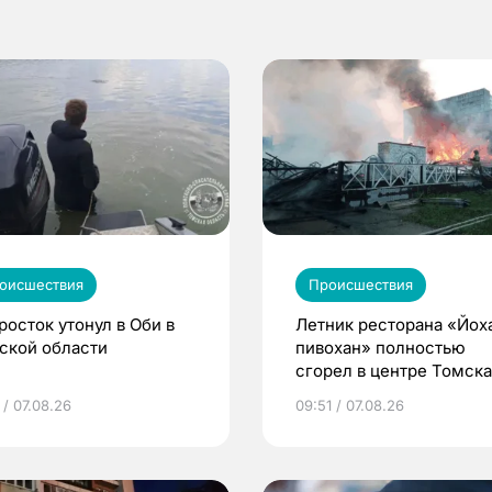
оисшествия
Происшествия
росток утонул в Оби в
Летник ресторана «Йох
ской области
пивохан» полностью
сгорел в центре Томска
 / 07.08.26
09:51 / 07.08.26