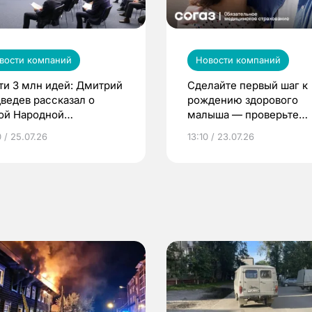
вости компаний
Новости компаний
ти 3 млн идей: Дмитрий
Сделайте первый шаг к
ведев рассказал о
рождению здорового
ой Народной
малыша — проверьте
грамме ЕР
репродуктивное здоров
 / 25.07.26
13:10 / 23.07.26
по ОМС!