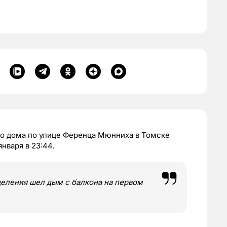
го дома по улице Ференца Мюнниха в Томске
нваря в 23:44.
еления шел дым с балкона на первом