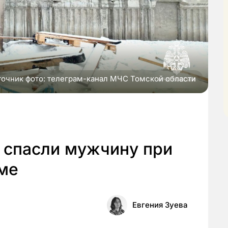
точник фото: телеграм-канал МЧС Томской области
 спасли мужчину при
ме
Евгения Зуева