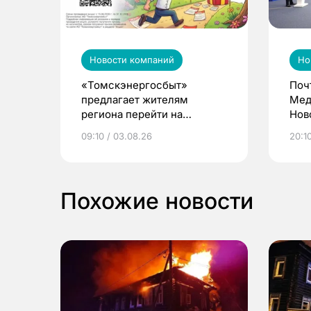
Новости компаний
Но
«Томскэнергосбыт»
Поч
предлагает жителям
Мед
региона перейти на
Нов
электронные квитанции и
про
09:10 / 03.08.26
20:10
выиграть призы
Похожие новости