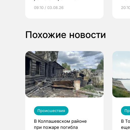
электронные квитанции и
про
09:10 / 03.08.26
20:10
выиграть призы
Похожие новости
Происшествия
Пр
В Колпашевском районе
В Т
при пожаре погибла
еще