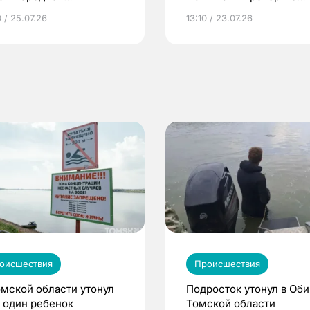
грамме ЕР
репродуктивное здоров
 / 25.07.26
13:10 / 23.07.26
по ОМС!
оисшествия
Происшествия
омской области утонул
Подросток утонул в Оби
 один ребенок
Томской области