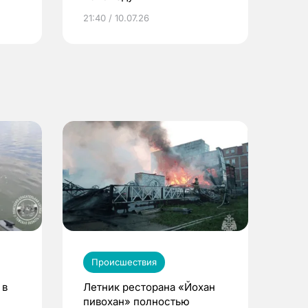
ье
21:40 / 10.07.26
Происшествия
 в
Летник ресторана «Йохан
пивохан» полностью