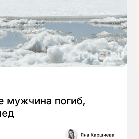
е мужчина погиб,
лед
Яна Каршиева