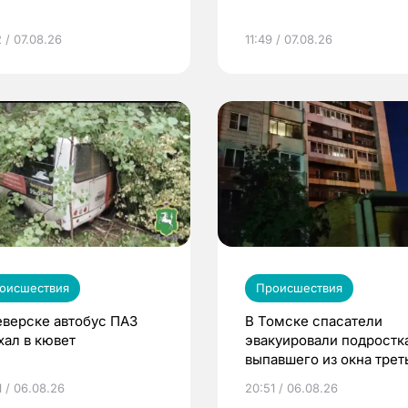
 / 07.08.26
11:49 / 07.08.26
оисшествия
Происшествия
еверске автобус ПАЗ
В Томске спасатели
хал в кювет
эвакуировали подростка
выпавшего из окна трет
этажа
1 / 06.08.26
20:51 / 06.08.26