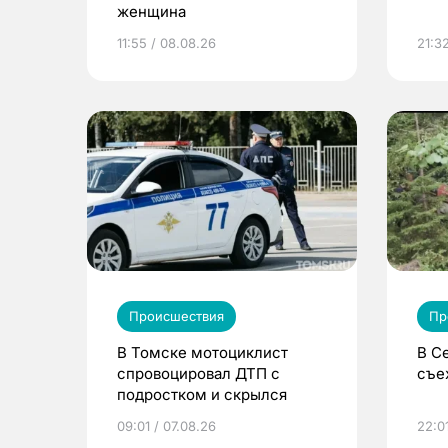
женщина
11:55 / 08.08.26
21:32
Происшествия
Пр
В Томске мотоциклист
В С
спровоцировал ДТП с
съе
подростком и скрылся
09:01 / 07.08.26
22:0