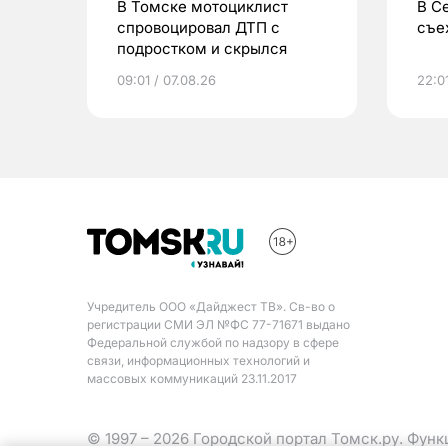
В Томске мотоциклист
В С
спровоцировал ДТП с
съе
подростком и скрылся
09:01 / 07.08.26
22:0
Учредитель ООО «Дайджест ТВ». Св-во о
регистрации СМИ ЭЛ №ФС 77-71671 выдано
Федеральной службой по надзору в сфере
связи, информационных технологий и
массовых коммуникаций 23.11.2017
© 1997 – 2026 Городской портал Томск.ру. Фун