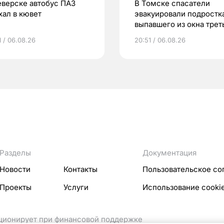
еверске автобус ПАЗ
В Томске спасатели
хал в кювет
эвакуировали подростка
выпавшего из окна трет
этажа
1 / 06.08.26
20:51 / 06.08.26
Разделы
Документация
Новости
Контакты
Пользовательское со
Проекты
Услуги
Использование cooki
кционирует при финансовой поддержке