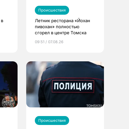
Происшествия
 в
Летник ресторана «Йохан
пивохан» полностью
сгорел в центре Томска
09:51 / 07.08.26
Происшествия