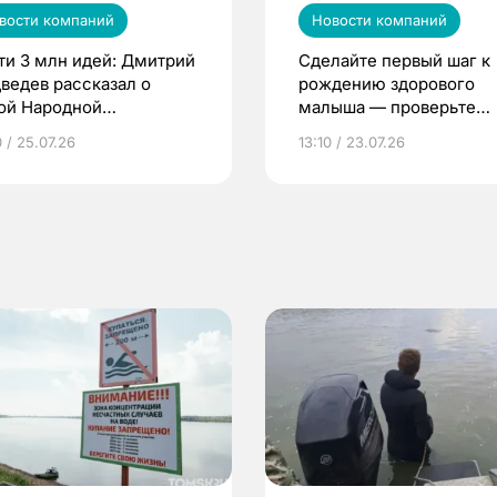
вости компаний
Новости компаний
ти 3 млн идей: Дмитрий
Сделайте первый шаг к
ведев рассказал о
рождению здорового
ой Народной
малыша — проверьте
грамме ЕР
репродуктивное здоров
 / 25.07.26
13:10 / 23.07.26
по ОМС!