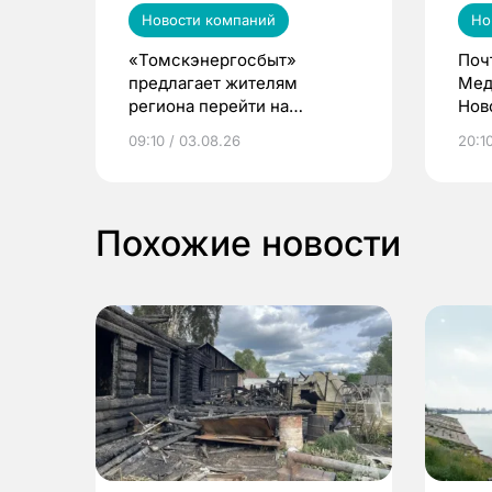
Новости компаний
Но
«Томскэнергосбыт»
Поч
предлагает жителям
Мед
региона перейти на
Нов
электронные квитанции и
про
09:10 / 03.08.26
20:10
выиграть призы
Похожие новости