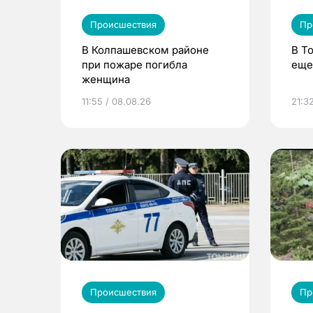
Происшествия
Пр
В Колпашевском районе
В Т
при пожаре погибла
еще
женщина
11:55 / 08.08.26
21:32
Происшествия
Пр