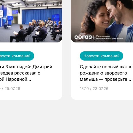
вости компаний
Новости компаний
ти 3 млн идей: Дмитрий
Сделайте первый шаг к
ведев рассказал о
рождению здорового
ой Народной
малыша — проверьте
грамме ЕР
репродуктивное здоров
 / 25.07.26
13:10 / 23.07.26
по ОМС!