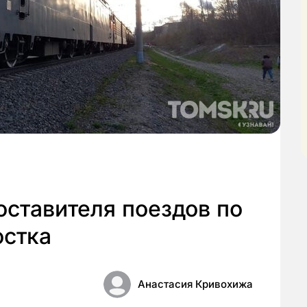
оставителя поездов по
остка
Анастасия Кривохижа