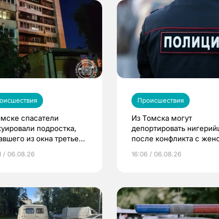
оисшествия
Происшествия
омске спасатели
Из Томска могут
куировали подростка,
депортировать нигерий
авшего из окна третьего
после конфликта с жен
жа
1 / 06.08.26
16:06 / 06.08.26