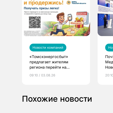
Новости компаний
Но
«Томскэнергосбыт»
Поч
предлагает жителям
Мед
региона перейти на
Нов
электронные квитанции и
про
09:10 / 03.08.26
20:10
выиграть призы
Похожие новости