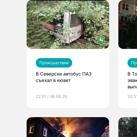
Происшествия
Пр
В Северске автобус ПАЗ
В Т
съехал в кювет
эва
вып
эта
22:01 / 06.08.26
20:5