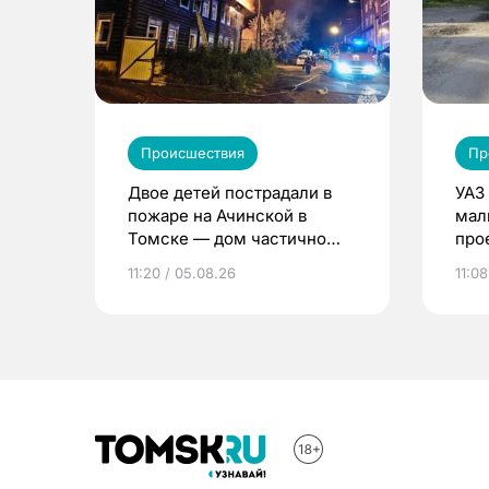
Происшествия
Пр
Двое детей пострадали в
УАЗ
пожаре на Ачинской в
мал
Томске — дом частично
про
расселен
11:20 / 05.08.26
11:08