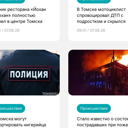
ник ресторана «Йохан
В Томске мотоциклист
охан» полностью
спровоцировал ДТП с
рел в центре Томска
подростком и скрылся
 / 07.08.26
09:01 / 07.08.26
оисшествия
Происшествия
Томска могут
Стало известно о состо
ортировать нигерийца
пострадавших при пожа