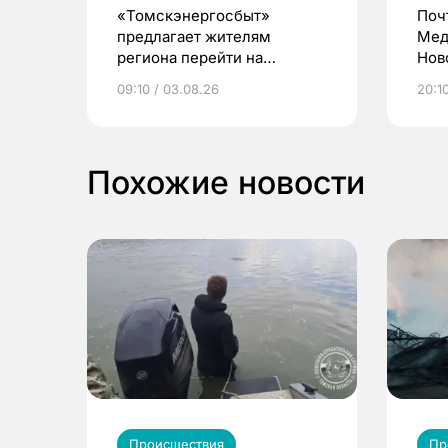
«Томскэнергосбыт»
Поч
предлагает жителям
Мед
региона перейти на
Нов
электронные квитанции и
про
09:10 / 03.08.26
20:10
выиграть призы
Похожие новости
Происшествия
Пр