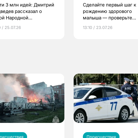
ти 3 млн идей: Дмитрий
Сделайте первый шаг к
ведев рассказал о
рождению здорового
ой Народной
малыша — проверьте
грамме ЕР
репродуктивное здоров
 / 25.07.26
13:10 / 23.07.26
по ОМС!
оисшествия
Происшествия