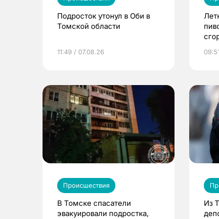
Подросток утонул в Оби в
Лет
Томской области
пив
сго
11:49 / 07.08.26
09:51
Происшествия
Пр
В Томске спасатели
Из 
эвакуировали подростка,
деп