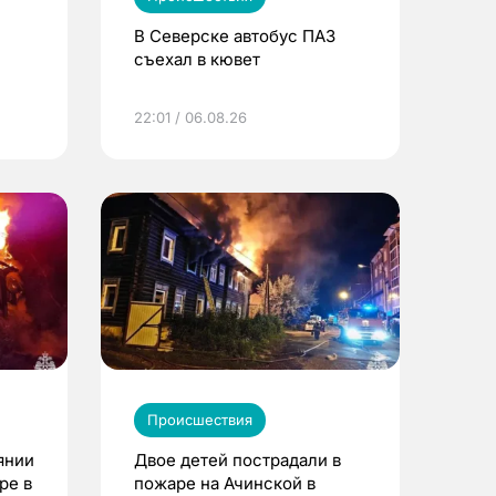
В Северске автобус ПАЗ
съехал в кювет
22:01 / 06.08.26
Происшествия
янии
Двое детей пострадали в
ре в
пожаре на Ачинской в