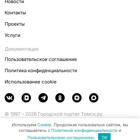
Новости
Контакты
Проекты
Услуги
Документация
Пользовательское соглашение
Политика конфиденциальности
Использование cookie
© 1997 – 2026 Городской портал Томск.ру.
Функционирует при финансовой поддержке
Используем
Cookie
. Продолжая пользоваться сайтом, вы
Министерства цифрового развития, связи и массовых
соглашаетесь с
Политикой конфиденциальности
и
коммуникаций Российской Федерации.
Пользовательским соглашением
.
OK