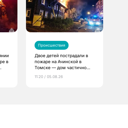
Происшествия
янии
Двое детей пострадали в
ре в
пожаре на Ачинской в
Томске — дом частично
расселен
11:20 / 05.08.26