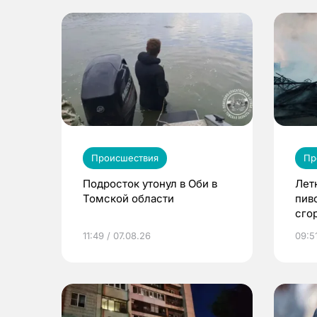
Происшествия
Пр
Подросток утонул в Оби в
Лет
Томской области
пив
сго
11:49 / 07.08.26
09:51