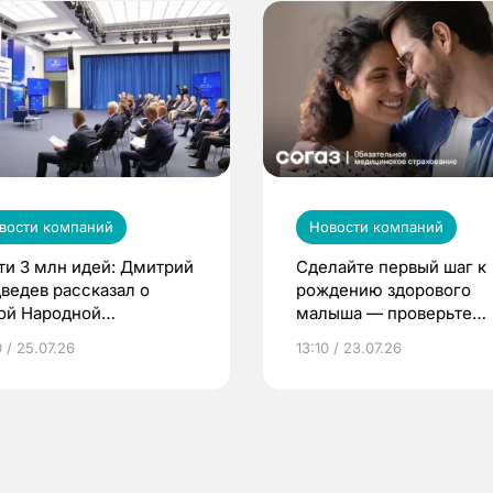
вости компаний
Новости компаний
ти 3 млн идей: Дмитрий
Сделайте первый шаг к
ведев рассказал о
рождению здорового
ой Народной
малыша — проверьте
грамме ЕР
репродуктивное здоров
 / 25.07.26
13:10 / 23.07.26
по ОМС!