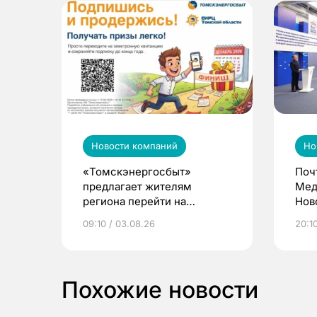
Новости компаний
Но
«Томскэнергосбыт»
Поч
предлагает жителям
Мед
региона перейти на
Нов
электронные квитанции и
про
09:10 / 03.08.26
20:10
выиграть призы
Похожие новости