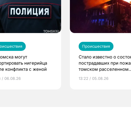
оисшествия
Происшествия
Томска могут
Стало известно о состо
ортировать нигерийца
пострадавших при пожа
ле конфликта с женой
томском расселенном
доме
6 / 06.08.26
13:22 / 05.08.26