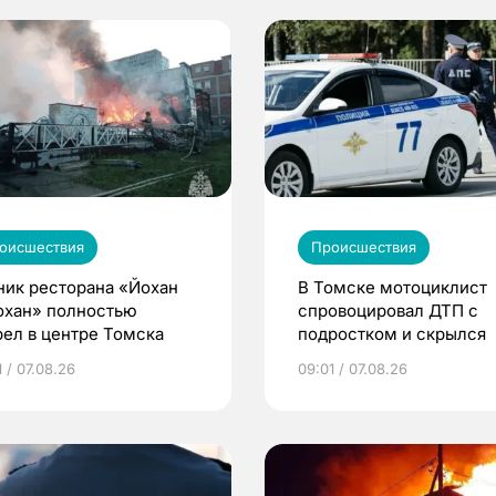
оисшествия
Происшествия
ник ресторана «Йохан
В Томске мотоциклист
охан» полностью
спровоцировал ДТП с
рел в центре Томска
подростком и скрылся
 / 07.08.26
09:01 / 07.08.26