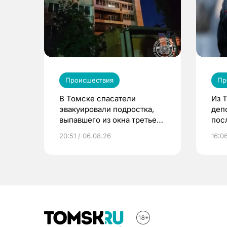
Происшествия
Пр
В Томске спасатели
Из 
эвакуировали подростка,
деп
выпавшего из окна третьего
пос
этажа
20:51 / 06.08.26
16:0