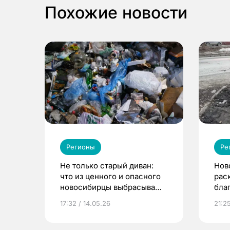
Похожие новости
Регионы
Ре
Не только старый диван:
Нов
что из ценного и опасного
рас
новосибирцы выбрасывают
бла
в мусорные баки
гор
17:32 / 14.05.26
21:2