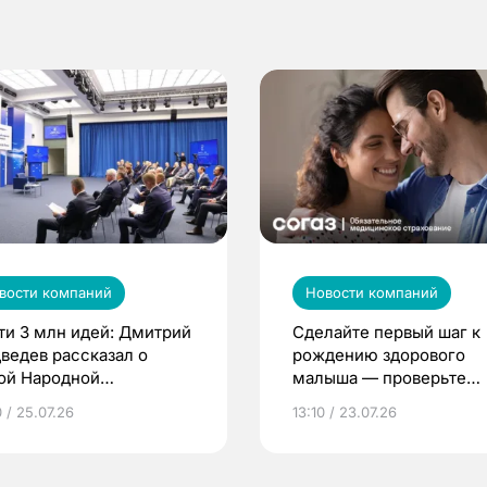
вости компаний
Новости компаний
ти 3 млн идей: Дмитрий
Сделайте первый шаг к
ведев рассказал о
рождению здорового
ой Народной
малыша — проверьте
грамме ЕР
репродуктивное здоров
 / 25.07.26
13:10 / 23.07.26
по ОМС!