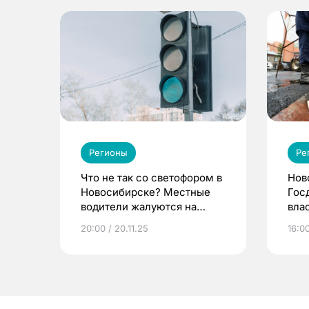
Регионы
Ре
Что не так со светофором в
Нов
Новосибирске? Местные
Гос
водители жалуются на
вла
дисбаланс
под
20:00 / 20.11.25
16:00