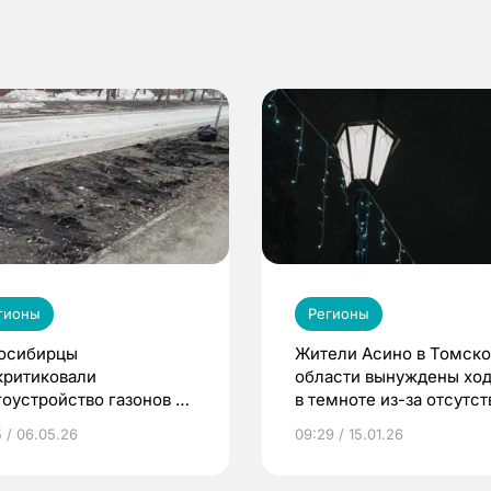
гионы
Регионы
осибирцы
Жители Асино в Томск
критиковали
области вынуждены ход
гоустройство газонов в
в темноте из-за отсутст
оде
фонарей
5 / 06.05.26
09:29 / 15.01.26