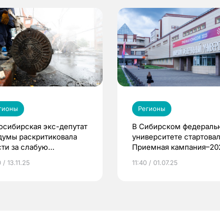
гионы
Регионы
осибирская экс-депутат
В Сибирском федераль
думы раскритиковала
университете стартова
сти за слабую
Приемная кампания–20
готовку к зиме
 / 13.11.25
11:40 / 01.07.25