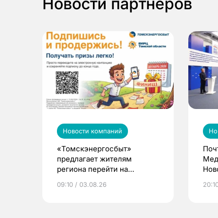
Новости партнеров
Новости компаний
Но
«Томскэнергосбыт»
Поч
предлагает жителям
Мед
региона перейти на
Нов
электронные квитанции и
про
09:10 / 03.08.26
20:10
выиграть призы