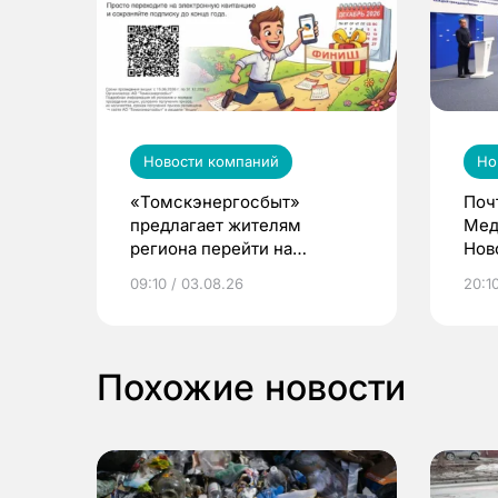
Новости компаний
Но
«Томскэнергосбыт»
Поч
предлагает жителям
Мед
региона перейти на
Нов
электронные квитанции и
про
09:10 / 03.08.26
20:10
выиграть призы
Похожие новости