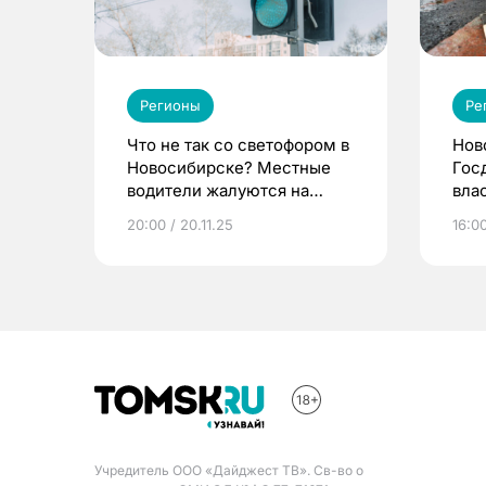
Регионы
Ре
Что не так со светофором в
Нов
Новосибирске? Местные
Гос
водители жалуются на
вла
дисбаланс
под
20:00 / 20.11.25
16:00
Учредитель ООО «Дайджест ТВ». Св-во о