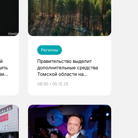
Регионы
ой
Правительство выделит
ить
дополнительные средства
вия
Томской области на
ликвидацию лесных
08:00 / 05.12.25
пожаров