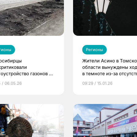
гионы
Регионы
осибирцы
Жители Асино в Томск
критиковали
области вынуждены ход
гоустройство газонов в
в темноте из-за отсутст
оде
фонарей
5 / 06.05.26
09:29 / 15.01.26