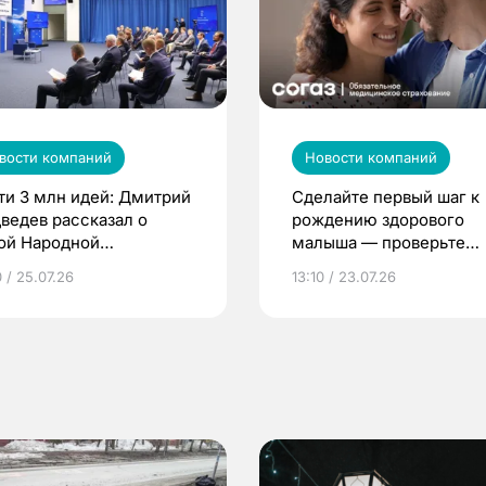
вости компаний
Новости компаний
ти 3 млн идей: Дмитрий
Сделайте первый шаг к
ведев рассказал о
рождению здорового
ой Народной
малыша — проверьте
грамме ЕР
репродуктивное здоров
 / 25.07.26
13:10 / 23.07.26
по ОМС!