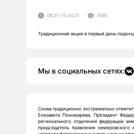
08:21 / 15.04.21
7689
Традиционная акция в первый день ледохо
Мы в социальных сетях:
Снова традиционно экстремально отметит
Елизавета Пономарева. Президент Федер
регионального отделения федерации зим
председатель правления кемеровского 
устроила фотосессию в купальнике на отк