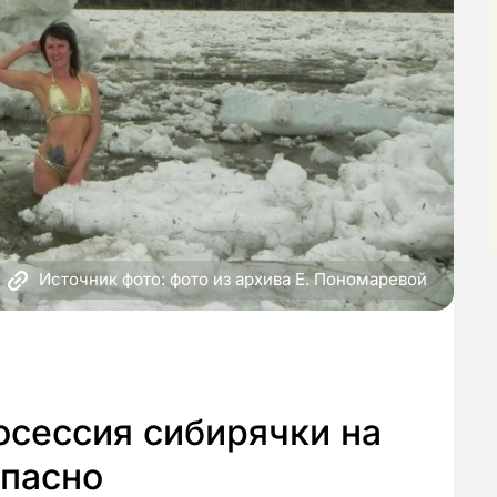
Источник фото: фото из архива Е. Пономаревой
осессия сибирячки на
опасно