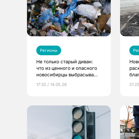
Регионы
Ре
Не только старый диван:
Нов
что из ценного и опасного
рас
новосибирцы выбрасывают
бла
в мусорные баки
гор
17:32 / 14.05.26
21:2