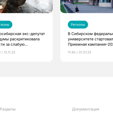
гионы
Регионы
осибирская экс-депутат
В Сибирском федераль
думы раскритиковала
университете стартова
сти за слабую
Приемная кампания–20
готовку к зиме
 / 13.11.25
11:40 / 01.07.25
Разделы
Документация