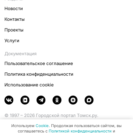
Новости
Контакты
Проекты
Услуги
Документация
Пользовательское соглашение
Политика конфиденциальности
Использование cookie
© 1997 – 2026 Городской портал Томск.ру.
Функционирует при финансовой поддержке
Используем
Cookie
. Продолжая пользоваться сайтом, вы
Министерства цифрового развития, связи и массовых
соглашаетесь с
Политикой конфиденциальности
и