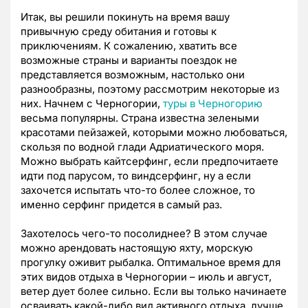
Итак, вы решили покинуть на время вашу
привычную среду обитания и готовы к
приключениям. К сожалению, хватить все
возможные страны и варианты поездок не
представляется возможным, настолько они
разнообразны, поэтому рассмотрим некоторые из
них. Начнем с Черногории,
туры в Черногорию
весьма популярны. Страна известна зелеными
красотами пейзажей, которыми можно любоваться,
скользя по водной глади Адриатического моря.
Можно выбрать кайтсерфинг, если предпочитаете
идти под парусом, то виндсерфинг, ну а если
захочется испытать что-то более сложное, то
именно серфинг придется в самый раз.
Захотелось чего-то посолиднее? В этом случае
можно арендовать настоящую яхту, морскую
прогулку оживит рыбалка. Оптимальное время для
этих видов отдыха в Черногории – июль и август,
ветер дует более сильно. Если вы только начинаете
осваивать какой-либо вид активного отдыха, лучше