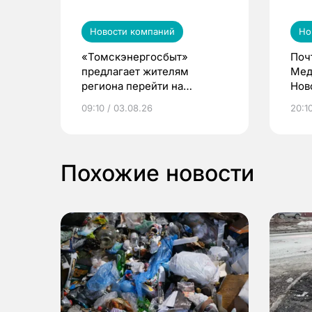
Новости компаний
Но
«Томскэнергосбыт»
Поч
предлагает жителям
Мед
региона перейти на
Нов
электронные квитанции и
про
09:10 / 03.08.26
20:10
выиграть призы
Похожие новости