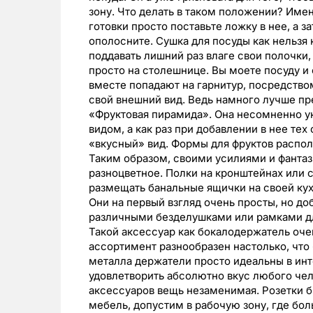
зону. Что делать в таком положении? Имен
готовки просто поставьте ложку в нее, а 
ополосните. Сушка для посуды как нельзя 
поддавать лишний раз влаге свои полочки
просто на столешнице. Вы моете посуду и с
вместе попадают на гарнитур, посредство
свой внешний вид. Ведь намного лучше пр
«Фруктовая пирамида». Она несомненно у
видом, а как раз при добавлении в нее те
«вкусный» вид. Формы для фруктов распо
Таким образом, своими усилиями и фанта
разноцветное. Полки на кронштейнах или 
размещать банальные ящички на своей кух
Они на первый взгляд очень просты, но доб
различными безделушками или рамками дл
Такой аксессуар как бокалодержатель очен
ассортимент разнообразен настолько, что 
металла держатели просто идеальны в ин
удовлетворить абсолютно вкус любого чело
аксессуаров вещь незаменимая. Розетки б
мебель, допустим в рабочую зону, где бо