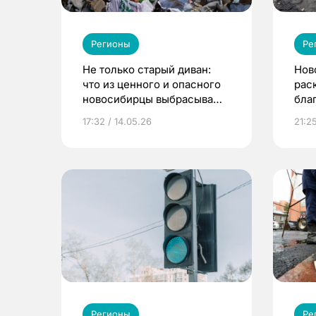
Регионы
Ре
Не только старый диван:
Нов
что из ценного и опасного
рас
новосибирцы выбрасывают
бла
в мусорные баки
гор
17:32 / 14.05.26
21:2
Регионы
Ре