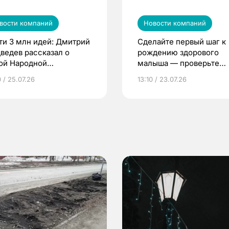
вости компаний
Новости компаний
ти 3 млн идей: Дмитрий
Сделайте первый шаг к
ведев рассказал о
рождению здорового
ой Народной
малыша — проверьте
грамме ЕР
репродуктивное здоров
 / 25.07.26
13:10 / 23.07.26
по ОМС!