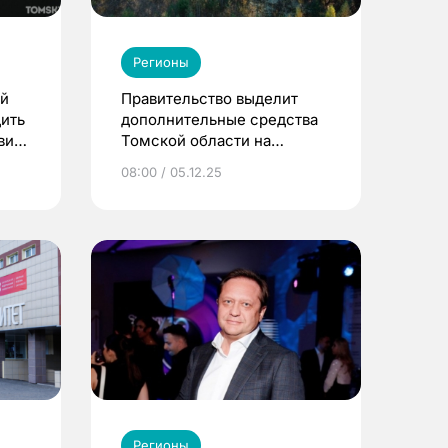
Регионы
ой
Правительство выделит
ить
дополнительные средства
вия
Томской области на
ликвидацию лесных
08:00 / 05.12.25
пожаров
Регионы