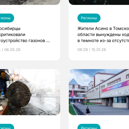
гионы
Регионы
осибирцы
Жители Асино в Томск
критиковали
области вынуждены ход
гоустройство газонов в
в темноте из-за отсутст
оде
фонарей
5 / 06.05.26
09:29 / 15.01.26
гионы
Регионы