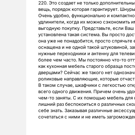
220. Это создает не только дополнительн
вещь, порядок которая гарантирует. Шнур
Очень удобно, функционально и компактно
удлинители, когда их можно сэкономить им
выгодную покупку. Представьте, если Ваш 
установлена такая система. Вы просто дос
она уже не понадобится, просто спрячьте 
оснащена и не одной такой штуковиной, з
нужные переходники и антенну для телев
более чем часто. Мы постоянно что-то от
как кухонная мебель старого образца пост
дверцами? Сейчас же такого нет однозначн
роликовые направляющие, которые отчасти
В таком случае, шкафчики с легкостью от
всего одного движения. Причем очень удо
чем-то заняты. С их помощью мебель для к
лишний раз беспокоиться о различных ско
себе знать. Заказывая различные аксессуа
сочетаться с ними и не иметь загроможде