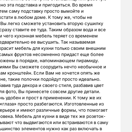
но эта подставка и пригодиться. Во время
затем саму подставку просто вымойте и
кстати в любом доме. К тому же, чтобы не
, Вы легко сможете установить вторую сушилку
разу ставите ее туда. Таким образом вода и все
м чего кухонная мебель теряет со временем
едварительно ее высушить. Так называемая
красит мебель для кухни только своим внешним
х самых фруктов несомненно придаст еще более
ложены в порядке, напоминающем пирамиду.
зиями Вы сможете соорудить нечто необычное и
сам кронштейн. Если Вам не хочется опять же
не, такие полочки подойдут просто идеально.
авив туда декора и своего стиля, разбавив цвет
я фото, Вы принесете совсем другие детали.
ь удобен и прост в применении. К тому же их
«глаза» просто разбегаются. Изготовленные из
терьере и имеют различные формы, что помогает
века. Мебель для кухни в виде тех же розеток-
ывают что выдвигаются или встраиваются в саму
льшинство элементов нужно как раз включать в