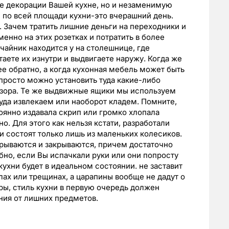
ые декорации Вашей кухне, но и незаменимую
ы по всей площади кухни-это вчерашний день.
. Зачем тратить лишние деньги на переходники и
енно на этих розетках и потратить в более
чайник находится у на столешнице, где
таете их изнутри и выдвигаете наружу. Когда же
ее обратно, а когда кухонная мебель может быть
апросто можно установить туда какие-либо
изора. Те же выдвижные ящики мы используем
туда извлекаем или наоборот кладем. Помните,
оянно издавала скрип или громко хлопала
о. Для этого как нельзя кстати, разработали
 состоят только лишь из маленьких колесиков.
крываются и закрываются, причем достаточно
бно, если Вы испачкали руки или они попросту
ухни будет в идеальном состоянии. не заставит
лах или трещинах, а царапины вообще не дадут о
ры, стиль кухни в первую очередь должен
ния от лишних предметов.