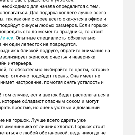
, необходимо для начала определится с тем,
асполагаться. Для подарка коллеге лучше всего
 так как они скорее всего окажутся в офисе и
о подойдут фикусы любых размеров. Если горшок
овредить его до момента праздника, то стоит
 Минск
. Опытные специалисты обязательно
и ни один лепесток не повредится.
раздник к близкой подруге, обратите внимание на
мволизирует женское счастья и наверняка
йн интерьера.
ей, то обязательно выбирайте те цветы, которые
мер, отлично подойдет герань. Она имеет не
имет настроение, помогая снять усталость и
В том случае, если цветок бедет располагаться в
ты, которые обладают опасным соком и могут
ирать простые, но очень уютные и домашний
ие на горшок. Лучше всего дарить уже
ит именинника от лишних хлопот. Горшок стоит
четаться с любой обстановкой, ведь никогда не