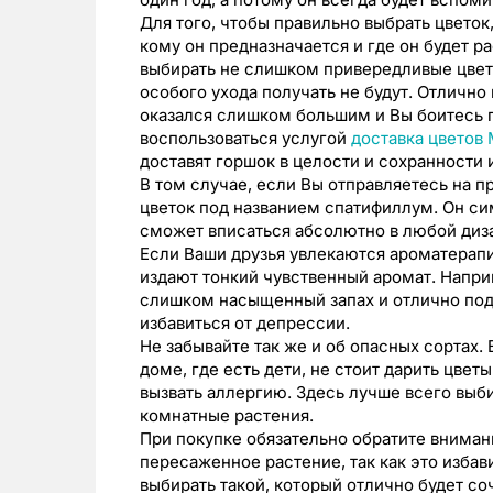
Для того, чтобы правильно выбрать цветок
кому он предназначается и где он будет р
выбирать не слишком привередливые цветы,
особого ухода получать не будут. Отличн
оказался слишком большим и Вы боитесь п
воспользоваться услугой
доставка цветов
доставят горшок в целости и сохранности 
В том случае, если Вы отправляетесь на п
цветок под названием спатифиллум. Он си
сможет вписаться абсолютно в любой диза
Если Ваши друзья увлекаются ароматерапи
издают тонкий чувственный аромат. Напри
слишком насыщенный запах и отлично подн
избавиться от депрессии.
Не забывайте так же и об опасных сортах. 
доме, где есть дети, не стоит дарить цве
вызвать аллергию. Здесь лучше всего выб
комнатные растения.
При покупке обязательно обратите вниман
пересаженное растение, так как это избав
выбирать такой, который отлично будет со