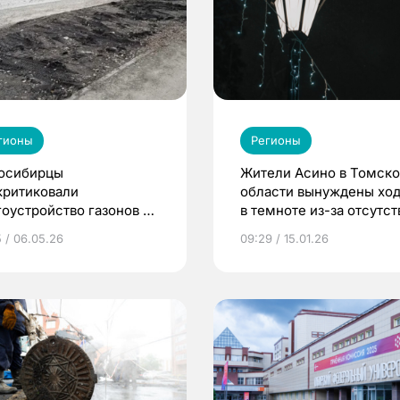
гионы
Регионы
осибирцы
Жители Асино в Томск
критиковали
области вынуждены ход
гоустройство газонов в
в темноте из-за отсутст
оде
фонарей
5 / 06.05.26
09:29 / 15.01.26