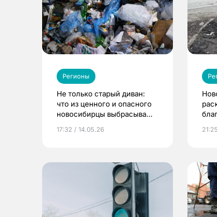
Регионы
Ре
Не только старый диван:
Нов
что из ценного и опасного
рас
новосибирцы выбрасывают
бла
в мусорные баки
гор
17:32 / 14.05.26
21:2