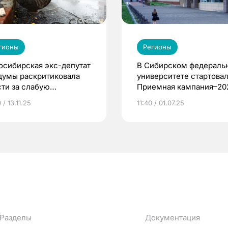
гионы
Регионы
осибирская экс-депутат
В Сибирском федераль
думы раскритиковала
университете стартова
сти за слабую
Приемная кампания–20
готовку к зиме
 / 13.11.25
11:40 / 01.07.25
Разделы
Документация