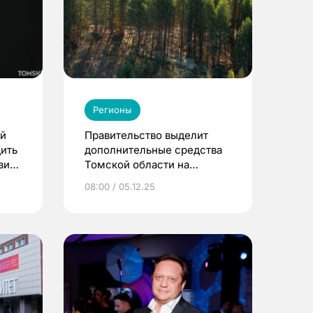
Регионы
ой
Правительство выделит
ить
дополнительные средства
вия
Томской области на
ликвидацию лесных
08:00 / 05.12.25
пожаров