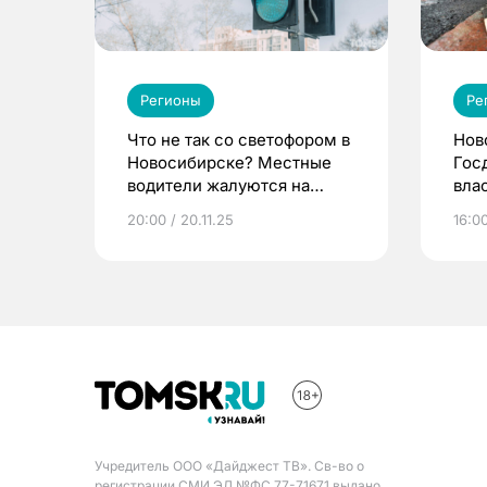
Регионы
Ре
Что не так со светофором в
Нов
Новосибирске? Местные
Гос
водители жалуются на
вла
дисбаланс
под
20:00 / 20.11.25
16:00
Учредитель ООО «Дайджест ТВ». Св-во о
регистрации СМИ ЭЛ №ФС 77-71671 выдано