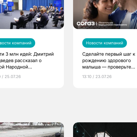
вости компаний
Новости компаний
ти 3 млн идей: Дмитрий
Сделайте первый шаг к
ведев рассказал о
рождению здорового
ой Народной
малыша — проверьте
грамме ЕР
репродуктивное здоров
 / 25.07.26
13:10 / 23.07.26
по ОМС!