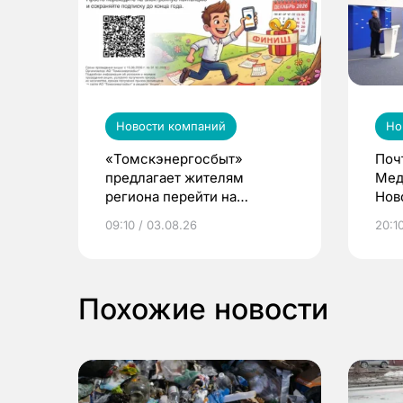
Новости компаний
Но
«Томскэнергосбыт»
Поч
предлагает жителям
Мед
региона перейти на
Нов
электронные квитанции и
про
09:10 / 03.08.26
20:10
выиграть призы
Похожие новости