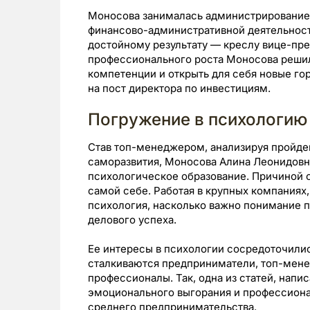
Моносова занималась администрированием
финансово-административной деятельност
достойному результату — креслу вице-пре
профессионального роста Моносова решил
компетенции и открыть для себя новые го
на пост директора по инвестициям.
Погружение в психологию
Став топ-менеджером, анализируя пройде
саморазвития, Моносова Алина Леонидовна
психологическое образование. Причиной с
самой себе. Работая в крупных компаниях,
психология, насколько важно понимание 
делового успеха.
Ее интересы в психологии сосредоточилис
сталкиваются предприниматели, топ-мене
профессионалы. Так, одна из статей, нап
эмоционального выгорания и профессиона
среднего предпринимательства.