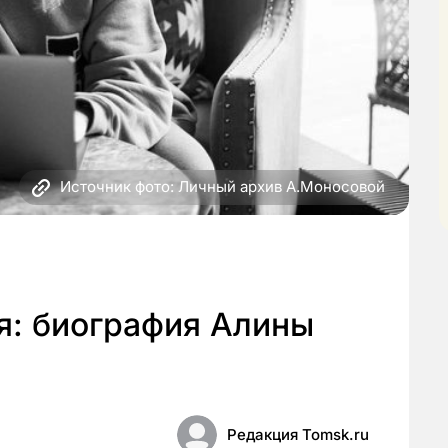
Источник фото: Личный архив А.Моносовой
я: биография Алины
Редакция Tomsk.ru