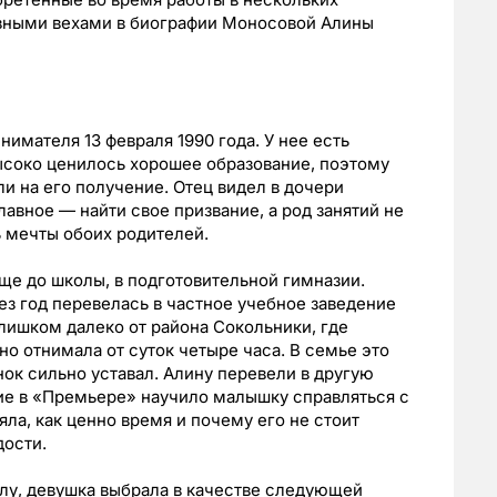
вными вехами в биографии Моносовой Алины
имателя 13 февраля 1990 года. У нее есть
ысоко ценилось хорошее образование, поэтому
и на его получение. Отец видел в дочери
лавное — найти свое призвание, а род занятий не
ь мечты обоих родителей.
ще до школы, в подготовительной гимназии.
ез год перевелась в частное учебное заведение
лишком далеко от района Сокольники, где
о отнимала от суток четыре часа. В семье это
ок сильно уставал. Алину перевели в другую
е в «Премьере» научило малышку справляться с
яла, как ценно время и почему его не стоит
дости.
у, девушка выбрала в качестве следующей