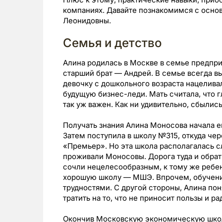
компаниях. Давайте познакомимся с осно
Леонидовны.
Семья и детство
Алина родилась в Москве в семье предприн
старший брат — Андрей. В семье всегда в
девочку с дошкольного возраста нацеливал
будущую бизнес-леди. Мать считала, что г
так уж важен. Как ни удивительно, сбылис
Получать знания Алина Моносова начала е
Затем поступила в школу №315, откуда чер
«Премьер». Но эта школа располагалась с
проживали Моносовы. Дорога туда и обратн
сочли нецелесообразным, к тому же ребен
хорошую школу — МШЭ. Впрочем, обучени
трудностями. С другой стороны, Алина пон
тратить на то, что не приносит пользы и ра
Окончив Московскую экономическую школ