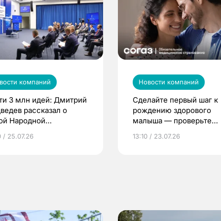
вости компаний
Новости компаний
ти 3 млн идей: Дмитрий
Сделайте первый шаг к
ведев рассказал о
рождению здорового
ой Народной
малыша — проверьте
грамме ЕР
репродуктивное здоров
 / 25.07.26
13:10 / 23.07.26
по ОМС!