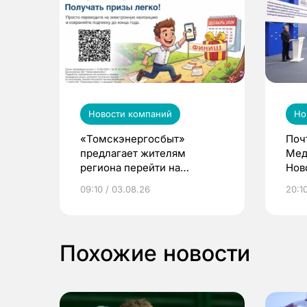
Новости компаний
Но
«Томскэнергосбыт»
Поч
предлагает жителям
Мед
региона перейти на
Нов
электронные квитанции и
про
09:10 / 03.08.26
20:10
выиграть призы
Похожие новости