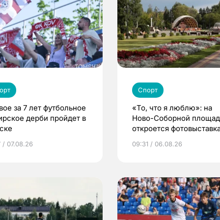
орт
Спорт
вое за 7 лет футбольное
«То, что я люблю»: на
ирское дерби пройдет в
Ново-Соборной площа
ске
откроется фотовыставка
еде и людях
 / 07.08.26
09:31 / 06.08.26