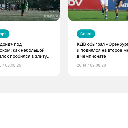
орт
Спорт
дрид» под
КДВ обыграл «Оренбур
ском: как небольшой
и поднялся на второе м
елок пробился в элиту
в чемпионате
ского футбола
0 / 03.08.26
20:14 / 02.08.26