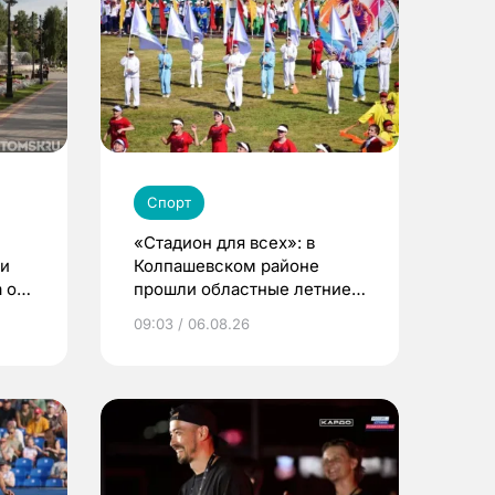
Спорт
«Стадион для всех»: в
ди
Колпашевском районе
 о
прошли областные летние
сельские игры
09:03 / 06.08.26