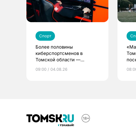
Спорт
Сп
Более половины
«Ма
киберспортсменов в
Том
Томской области —
пос
девушки и женщины
дет
09:00 / 04.08.26
08:0