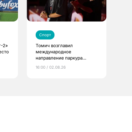
Спорт
г-2»
Томич возглавил
есто
международное
направление паркура
премии «КАРДО»
16:00 / 02.08.26