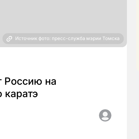
Источник фото: пресс-служба мэрии Томска
т Россию на
 каратэ