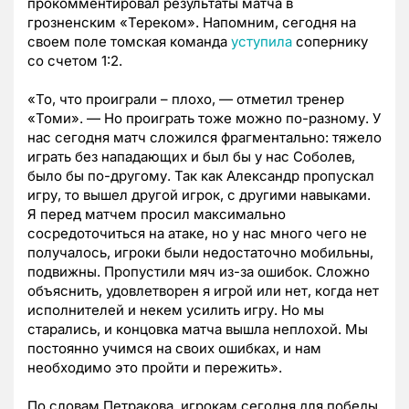
прокомментировал результаты матча в
грозненским «Тереком». Напомним, сегодня на
своем поле томская команда
уступила
сопернику
со счетом 1:2.
«То, что проиграли – плохо, — отметил тренер
«Томи». — Но проиграть тоже можно по-разному. У
нас сегодня матч сложился фрагментально: тяжело
играть без нападающих и был бы у нас Соболев,
было бы по-другому. Так как Александр пропускал
игру, то вышел другой игрок, с другими навыками.
Я перед матчем просил максимально
сосредоточиться на атаке, но у нас много чего не
получалось, игроки были недостаточно мобильны,
подвижны. Пропустили мяч из-за ошибок. Сложно
объяснить, удовлетворен я игрой или нет, когда нет
исполнителей и некем усилить игру. Но мы
старались, и концовка матча вышла неплохой. Мы
постоянно учимся на своих ошибках, и нам
необходимо это пройти и пережить».
По словам Петракова, игрокам сегодня для победы