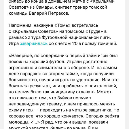
билась до конца в домашнем матче с «Крыльями
Советов» из Самары, считает тренер томской
команды Валерий Петраков.
Напомним, накануне
«Томь» встретилась
с «Крыльями Советов» на томском
«
Т
руде
»
в
рамках 22 тура Футбольной национальной лиги.
Игра
завершилась
со счетом 1:0 в пользу томичей.
«Наверное, по содержанию первый тайм игры был
похож на хороший футбол. Играли достаточно
агрессивно и внимательно в обороне. И на самом
деле парадокс: во втором тайме, когда получили
большинство, начали играть на удержание. Или это
боязнь за результат, или проблемы с психологией,
но нельзя было так инициативу отдавать. Может,
это связано с тем, что Зуйков получил
непредвиденную травму, и нам пришлось менять
схему игры
—
переходить на четыре защитника. Но
хорошо все, что хорошо кончается. Сегодня ребята
молодцы. <…> Я рад, что они вышли, показали
мужской характер, бились до конца. Я им