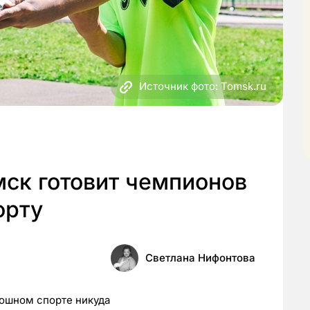
Источник фото: Tomsk.ru
омск готовит чемпионов
орту
Светлана Нифонтова
одошном спорте никуда