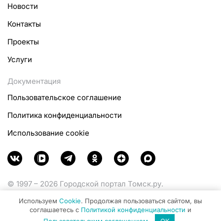
Новости
Контакты
Проекты
Услуги
Документация
Пользовательское соглашение
Политика конфиденциальности
Использование cookie
© 1997 – 2026 Городской портал Томск.ру.
Функционирует при финансовой поддержке
Используем
Cookie
. Продолжая пользоваться сайтом, вы
Министерства цифрового развития, связи и массовых
соглашаетесь с
Политикой конфиденциальности
и
коммуникаций Российской Федерации.
Пользовательским соглашением
.
OK