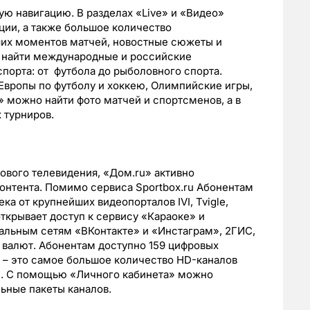
ую навигацию. В разделах «Live» и «Видео»
ции, а также большое количество
ших моментов матчей, новостные сюжеты и
о найти международные и российские
спорта: от футбола до рыболовного спорта.
вропы по футболу и хоккею, Олимпийские игры,
» можно найти фото матчей и спортсменов, а в
 турниров.
ового телевидения, «Дом.ru» активно
онтента. Помимо сервиса Sportbox.ru Абонентам
ка от крупнейших видеопорталов IVI, Tvigle,
открывает доступ к сервису «Караоке» и
льным сетям «ВКонтакте» и «Инстаграм», 2ГИС,
у валют. Абонентам доступно 159 цифровых
е – это самое большое количество HD-каналов
В. С помощью «Личного кабинета» можно
ьные пакеты каналов.