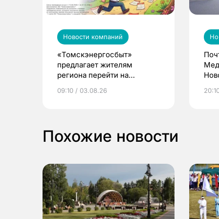
Новости компаний
Но
«Томскэнергосбыт»
Поч
предлагает жителям
Мед
региона перейти на
Нов
электронные квитанции и
про
09:10 / 03.08.26
20:10
выиграть призы
Похожие новости