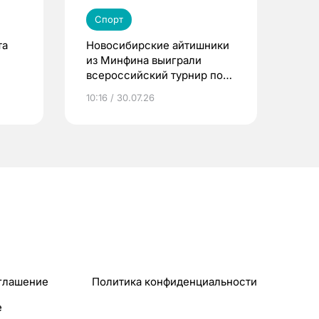
Спорт
та
Новосибирские айтишники
из Минфина выиграли
всероссийский турнир по
Counter-Strike 2
10:16 / 30.07.26
глашение
Политика конфиденциальности
e