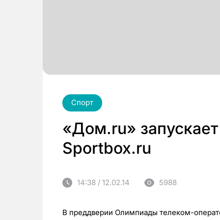
Спорт
«Дом.ru» запускает
Sportbox.ru
14:38 / 12.02.14
5988
В преддверии Олимпиады телеком-операто