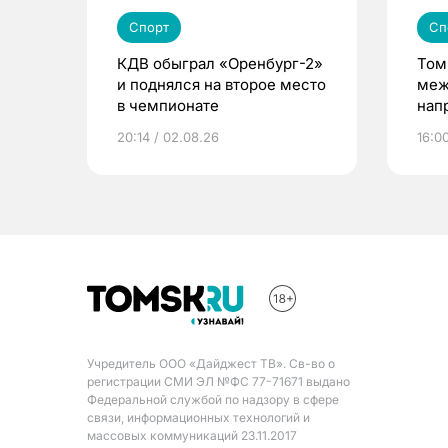
Спорт
Сп
КДВ обыграл «Оренбург-2»
Том
и поднялся на второе место
меж
в чемпионате
нап
пре
20:14 / 02.08.26
16:0
Учредитель ООО «Дайджест ТВ». Св-во о
регистрации СМИ ЭЛ №ФС 77-71671 выдано
Федеральной службой по надзору в сфере
связи, информационных технологий и
массовых коммуникаций 23.11.2017