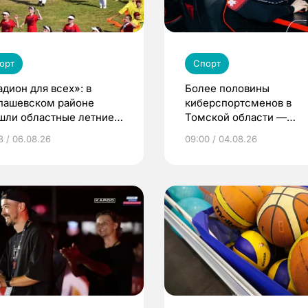
орт
Спорт
адион для всех»: в
Более половины
пашевском районе
киберспортсменов в
шли областные летние
Томской области —
ьские игры
девушки и женщины
3 / 06.08.26
09:00 / 04.08.26