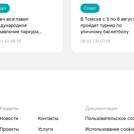
орт
Спорт
ич возглавил
В Томске с 5 по 8 авгус
дународное
пройдет турнир по
равление паркура
уличному баскетболу
мии «КАРДО»
0 / 02.08.26
09:02 / 31.07.26
Разделы
Документация
Новости
Контакты
Пользовательское со
Проекты
Услуги
Использование cooki