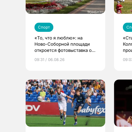
Спорт
Сп
«То, что я люблю»: на
«Ст
Ново-Соборной площади
Кол
откроется фотовыставка о
про
еде и людях
сел
09:31 / 06.08.26
09:0