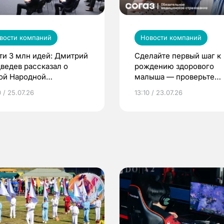
вости компаний
Новости компаний
ти 3 млн идей: Дмитрий
Сделайте первый шаг к
ведев рассказал о
рождению здорового
ой Народной
малыша — проверьте
грамме ЕР
репродуктивное здоров
 / 25.07.26
13:10 / 23.07.26
по ОМС!