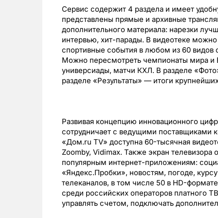
Сервис содержит 4 раздела и имеет удобн
представлены прямые и архивные трансля
дополнительного материала: нарезки луч
интервью, хит-парады. В видеотеке можн
спортивные события в любом из 60 видов 
Можно пересмотреть чемпионаты мира и Е
универсиады, матчи КХЛ. В разделе «Фото
разделе «Результаты» — итоги крупнейших
Развивая концепцию инновационного цифр
сотрудничает с ведущими поставщиками к
«Дом.ru TV» доступна 60-тысячная видеоте
Zoomby, Vidimax. Также экран телевизора 
популярным интернет-приложениям: социа
«Яндекс.Пробки», новостям, погоде, курс
телеканалов, в том числе 50 в HD-формат
среди российских операторов платного Т
управлять счетом, подключать дополнител