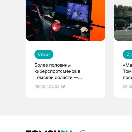
Спорт
Сп
Более половины
«Ма
киберспортсменов в
Том
Томской области —
пос
девушки и женщины
дет
09:00 / 04.08.26
08:0