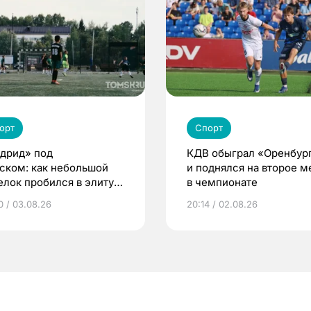
орт
Спорт
дрид» под
КДВ обыграл «Оренбур
ском: как небольшой
и поднялся на второе м
елок пробился в элиту
в чемпионате
ского футбола
0 / 03.08.26
20:14 / 02.08.26