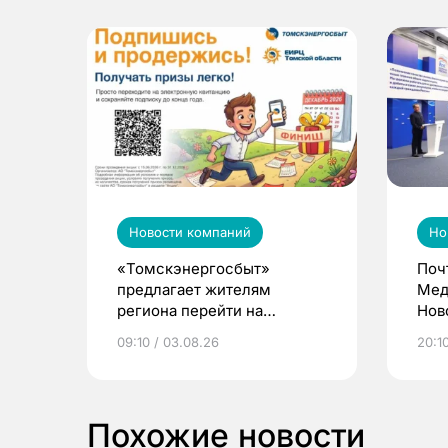
Новости компаний
Но
«Томскэнергосбыт»
Поч
предлагает жителям
Мед
региона перейти на
Нов
электронные квитанции и
про
09:10 / 03.08.26
20:10
выиграть призы
Похожие новости