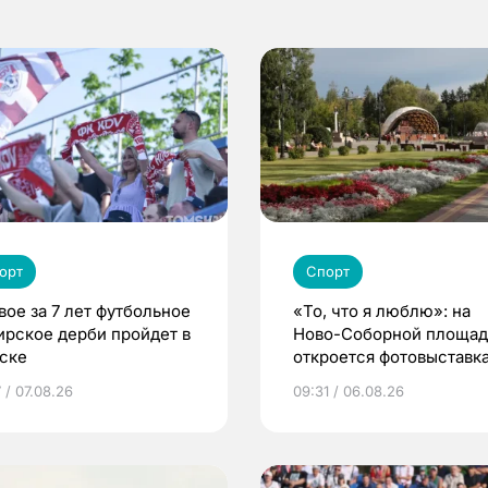
орт
Спорт
вое за 7 лет футбольное
«То, что я люблю»: на
ирское дерби пройдет в
Ново-Соборной площа
ске
откроется фотовыставка
еде и людях
 / 07.08.26
09:31 / 06.08.26