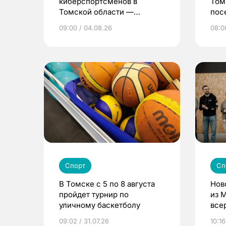
киберспортсменов в
Том
Томской области —
пос
девушки и женщины
дет
09:00 / 04.08.26
08:0
Спорт
Сп
В Томске с 5 по 8 августа
Нов
пройдет турнир по
из 
уличному баскетболу
все
Coun
09:02 / 31.07.26
10:16