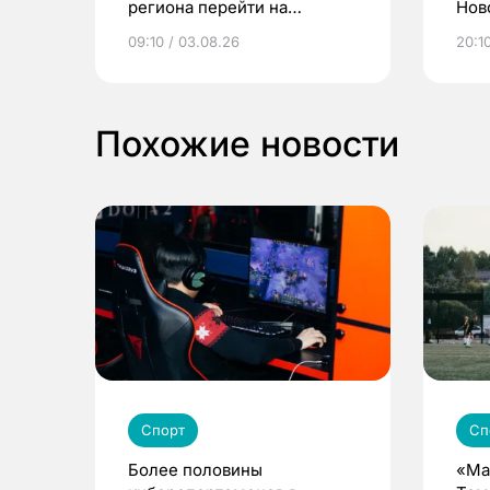
региона перейти на
Нов
электронные квитанции и
про
09:10 / 03.08.26
20:10
выиграть призы
Похожие новости
Спорт
Сп
Более половины
«Ма