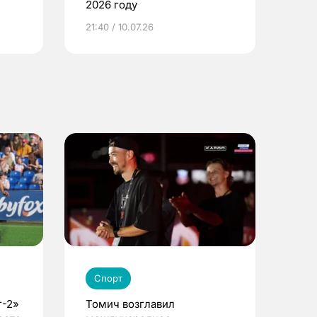
2026 году
ье
21:40 / 10.07.26
Спорт
г-2»
Томич возглавил