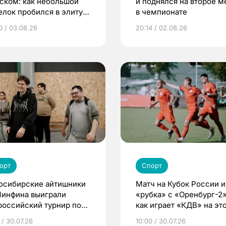
ском: как небольшой
и поднялся на второе м
елок пробился в элиту
в чемпионате
ского футбола
0 / 03.08.26
20:14 / 02.08.26
орт
Спорт
осибирские айтишники
Матч на Кубок России и
Минфина выиграли
«рубка» с «Оренбург-2»
российский турнир по
как играет «КДВ» на эт
ter-Strike 2
неделе?
 / 30.07.26
10:00 / 30.07.26