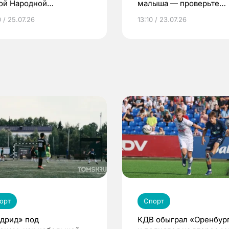
ой Народной
малыша — проверьте
грамме ЕР
репродуктивное здоров
 / 25.07.26
13:10 / 23.07.26
по ОМС!
орт
Спорт
дрид» под
КДВ обыграл «Оренбур