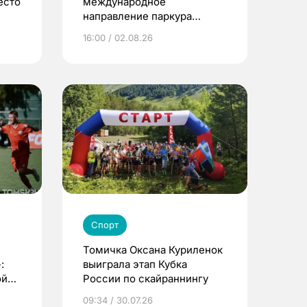
есто
международное
направление паркура
премии «КАРДО»
16:00 / 02.08.26
Спорт
Томичка Оксана Куриленок
:
выиграла этап Кубка
ой
России по скайраннингу
09:34 / 30.07.26