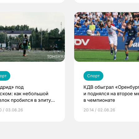
орт
Спорт
дрид» под
КДВ обыграл «Оренбур
ском: как небольшой
и поднялся на второе м
елок пробился в элиту
в чемпионате
ского футбола
0 / 03.08.26
20:14 / 02.08.26