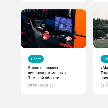
Спорт
Сп
Более половины
«Ма
киберспортсменов в
Том
Томской области —
пос
девушки и женщины
дет
09:00 / 04.08.26
08:0