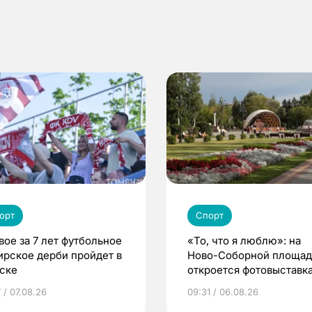
орт
Спорт
вое за 7 лет футбольное
«То, что я люблю»: на
ирское дерби пройдет в
Ново-Соборной площа
ске
откроется фотовыставка
еде и людях
 / 07.08.26
09:31 / 06.08.26