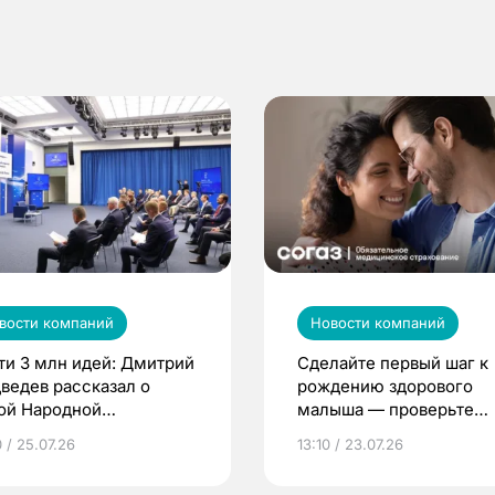
вости компаний
Новости компаний
ти 3 млн идей: Дмитрий
Сделайте первый шаг к
ведев рассказал о
рождению здорового
ой Народной
малыша — проверьте
грамме ЕР
репродуктивное здоров
 / 25.07.26
13:10 / 23.07.26
по ОМС!