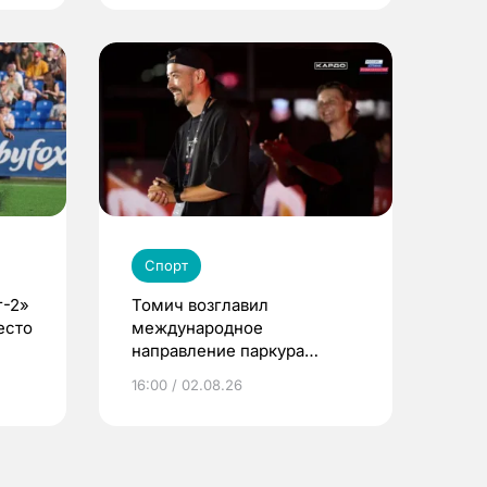
Спорт
г-2»
Томич возглавил
есто
международное
направление паркура
премии «КАРДО»
16:00 / 02.08.26