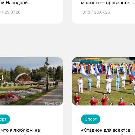
ой Народной
малыша — проверьте
грамме ЕР
репродуктивное здоров
 / 25.07.26
13:10 / 23.07.26
по ОМС!
орт
Спорт
, что я люблю»: на
«Стадион для всех»: в