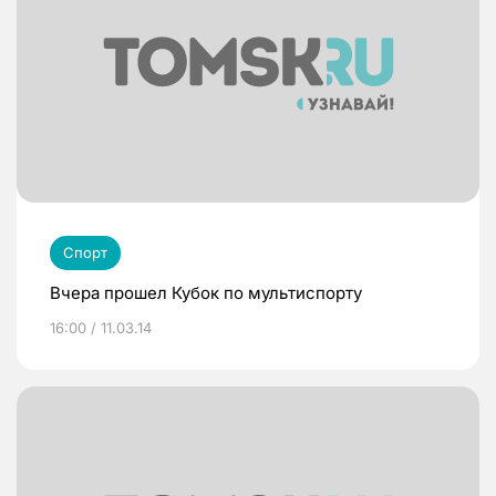
Спорт
Вчера прошел Кубок по мультиспорту
16:00 / 11.03.14