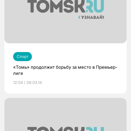
Спорт
«Томь» продолжит борьбу за место в Премьер-
лиге
12:04 / 09.03.14