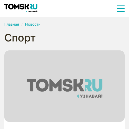
Главная
Новости
Спорт