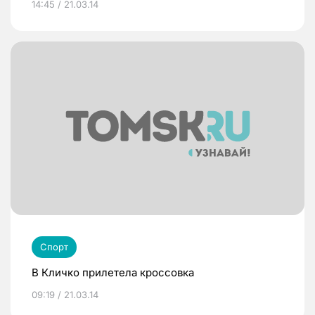
14:45 / 21.03.14
Спорт
В Кличко прилетела кроссовка
09:19 / 21.03.14