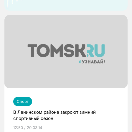
Спорт
В Ленинском районе закроют зимний
спортивный сезон
12:50 / 20.03.14