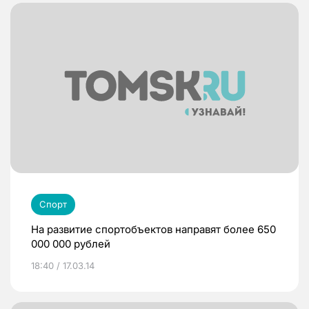
Спорт
На развитие спортобъектов направят более 650
000 000 рублей
18:40 / 17.03.14