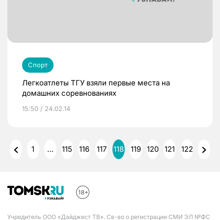
Спорт
Легкоатлеты ТГУ взяли первые места на
домашних соревнованиях
15:50 / 24.02.14
1
…
115
116
117
118
119
120
121
122
Учредитель ООО «Дайджест ТВ». Св-во о регистрации СМИ ЭЛ №ФС