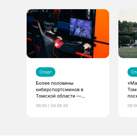
Спорт
Сп
Более половины
«Ма
киберспортсменов в
Том
Томской области —
пос
девушки и женщины
дет
09:00 / 04.08.26
08:0