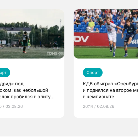
орт
Спорт
дрид» под
КДВ обыграл «Оренбур
ском: как небольшой
и поднялся на второе м
елок пробился в элиту
в чемпионате
ского футбола
0 / 03.08.26
20:14 / 02.08.26