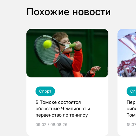
Похожие новости
Спорт
Сп
В Томске состоятся
Пер
областные Чемпионат и
сиб
первенство по теннису
Том
09:02 / 08.08.26
15:37