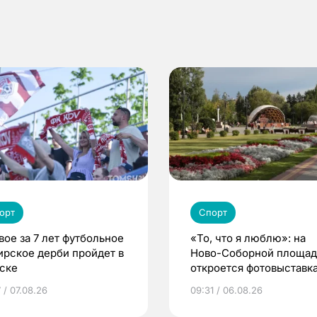
орт
Спорт
вое за 7 лет футбольное
«То, что я люблю»: на
ирское дерби пройдет в
Ново-Соборной площа
ске
откроется фотовыставка
еде и людях
 / 07.08.26
09:31 / 06.08.26