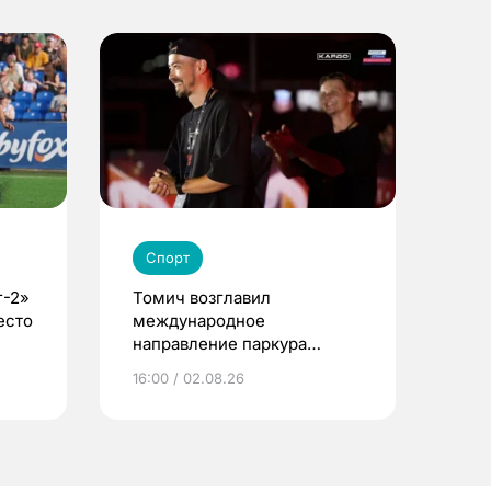
Спорт
г-2»
Томич возглавил
есто
международное
направление паркура
премии «КАРДО»
16:00 / 02.08.26