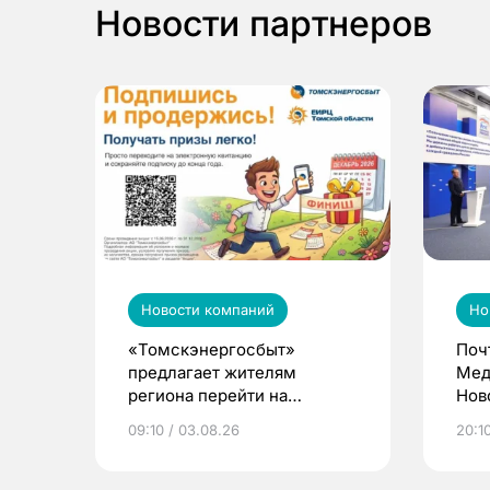
Новости партнеров
Новости компаний
Но
«Томскэнергосбыт»
Поч
предлагает жителям
Мед
региона перейти на
Нов
электронные квитанции и
про
09:10 / 03.08.26
20:10
выиграть призы