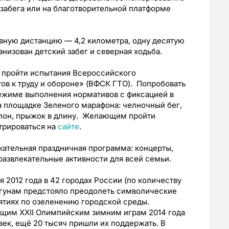
 забега или на благотворительной платформе
вную дистанцию — 4,2 километра, одну десятую
анизован детский забег и северная ходьба.
 пройти испытания Всероссийского
ов к труду и обороне» (ВФСК ГТО). Попробовать
 режиме выполнения нормативов с фиксацией в
а площадке Зеленого марафона: челночный бег,
клон, прыжок в длину. Желающим пройти
трироваться на
сайте
.
кательная праздничная программа: концерты,
развлекательные активности для всей семьи.
 2012 года в 42 городах России (по количеству
егунам предстояло преодолеть символические
иятиях по озеленению городской среды.
щим XXII Олимпийским зимним играм 2014 года
овек, ещё 20 тысяч пришли их поддержать. В