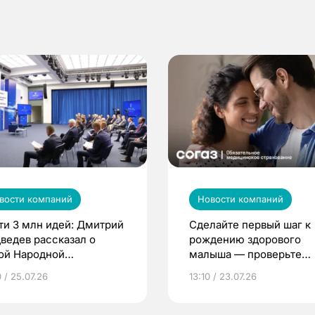
вости компаний
Новости компаний
ти 3 млн идей: Дмитрий
Сделайте первый шаг к
ведев рассказал о
рождению здорового
ой Народной
малыша — проверьте
грамме ЕР
репродуктивное здоров
 / 25.07.26
13:10 / 23.07.26
по ОМС!