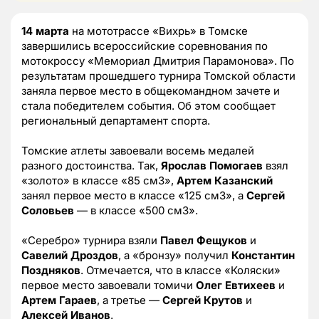
14 марта
на мототрассе «Вихрь» в Томске
завершились всероссийские соревнования по
мотокроссу «Мемориал Дмитрия Парамонова». По
результатам прошедшего турнира Томской области
заняла первое место в общекомандном зачете и
стала победителем события. Об этом сообщает
региональный департамент спорта.
Томские атлеты завоевали восемь медалей
разного достоинства. Так,
Ярослав Помогаев
взял
«золото» в классе «85 см3»,
Артем Казанский
занял первое место в классе «125 см3», а
Сергей
Соловьев
— в классе «500 см3».
«Серебро» турнира взяли
Павел Фещуков
и
Савелий Дроздов
, а «бронзу» получил
Константин
Поздняков
. Отмечается, что в классе «Коляски»
первое место завоевали томичи
Олег Евтихеев
и
Артем Гараев
, а третье —
Сергей Крутов
и
Алексей Иванов
.