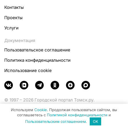
Контакты
Проекты
Услуги
Документация
Пользовательское соглашение
Политика конфиденциальности
Использование cookie
© 1997 – 2026 Городской портал Томск.ру.
Функционирует при финансовой поддержке
Используем
Cookie
. Продолжая пользоваться сайтом, вы
Министерства цифрового развития, связи и массовых
соглашаетесь с
Политикой конфиденциальности
и
коммуникаций Российской Федерации.
Пользовательским соглашением
.
OK