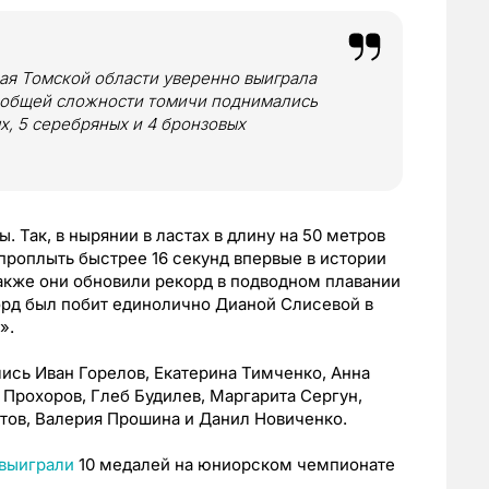
ая Томской области уверенно выиграла
В общей сложности томичи поднимались
ых, 5 серебряных и 4 бронзовых
 Так, в нырянии в ластах в длину на 50 метров
проплыть быстрее 16 секунд впервые в истории
также они обновили рекорд в подводном плавании
орд был побит единолично Дианой Слисевой в
».
лись Иван Горелов, Екатерина Тимченко, Анна
Прохоров, Глеб Будилев, Маргарита Сергун,
етов, Валерия Прошина и Данил Новиченко.
выиграли
10 медалей на юниорском чемпионате