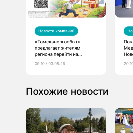
Новости компаний
Но
«Томскэнергосбыт»
Поч
предлагает жителям
Мед
региона перейти на
Нов
электронные квитанции и
про
09:10 / 03.08.26
20:10
выиграть призы
Похожие новости