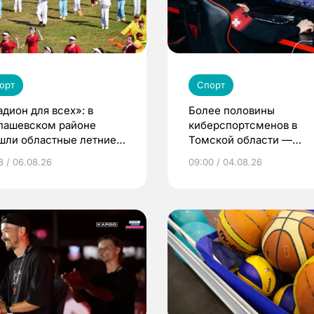
орт
Спорт
адион для всех»: в
Более половины
пашевском районе
киберспортсменов в
шли областные летние
Томской области —
ьские игры
девушки и женщины
3 / 06.08.26
09:00 / 04.08.26