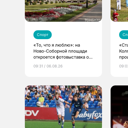
Спорт
Сп
«То, что я люблю»: на
«Ст
Ново-Соборной площади
Кол
откроется фотовыставка о
про
еде и людях
сел
09:31 / 06.08.26
09:0