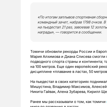
«По итогам заплывов спортивная сборн
командный зачет, набрав 1798 очков. 
на пьедестал 21 раз, завоевав 12 золот
награды», — говорится в сообщении.
Томичи обновили рекорды России и Европы.
Мария Алхимова и Диана Слисева смогли 
подводного спорта страны и континента; 
на 100 метров. Еще один европейский рек
дисциплине «плавание в ластах, 50 метров
На пьедестал в своих категориях поднима
Мишустина, Владимир Максимов, Алексей 
Никита Гайвак, Алена Зубарева, Кирилл Щ
Ранее мы рассказывали о том, как томичи
мира по плаванию в ластах.