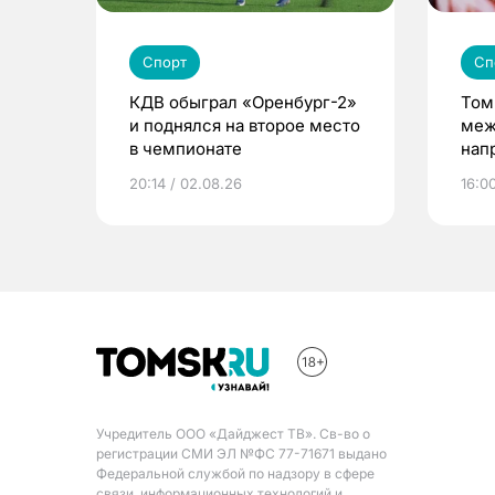
Спорт
Сп
КДВ обыграл «Оренбург-2»
Том
и поднялся на второе место
меж
в чемпионате
нап
пре
20:14 / 02.08.26
16:0
Учредитель ООО «Дайджест ТВ». Св-во о
регистрации СМИ ЭЛ №ФС 77-71671 выдано
Федеральной службой по надзору в сфере
связи, информационных технологий и