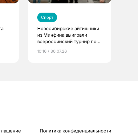
Спорт
та
Новосибирские айтишники
из Минфина выиграли
всероссийский турнир по
Counter-Strike 2
10:16 / 30.07.26
глашение
Политика конфиденциальности