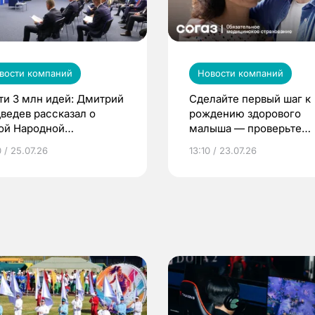
вости компаний
Новости компаний
ти 3 млн идей: Дмитрий
Сделайте первый шаг к
ведев рассказал о
рождению здорового
ой Народной
малыша — проверьте
грамме ЕР
репродуктивное здоров
 / 25.07.26
13:10 / 23.07.26
по ОМС!