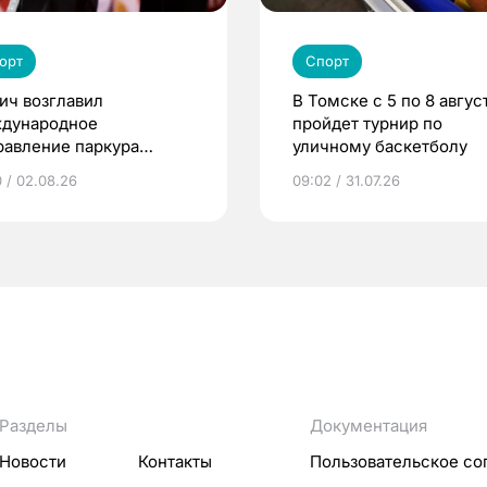
орт
Спорт
ич возглавил
В Томске с 5 по 8 авгус
дународное
пройдет турнир по
равление паркура
уличному баскетболу
мии «КАРДО»
0 / 02.08.26
09:02 / 31.07.26
Разделы
Документация
Новости
Контакты
Пользовательское со