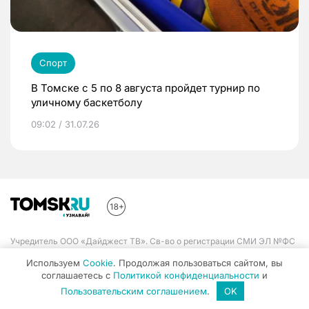
Спорт
В Томске с 5 по 8 августа пройдет турнир по
уличному баскетболу
09:02 / 31.07.26
Учредитель ООО «Дайджест ТВ». Св-во о регистрации СМИ ЭЛ №ФС
77-71671 выдано Федеральной службой по надзору в сфере связи,
Используем
Cookie
. Продолжая пользоваться сайтом, вы
информационных технологий и массовых коммуникаций 23.11.2017
соглашаетесь с
Политикой конфиденциальности
и
Пользовательским соглашением
.
OK
Разделы