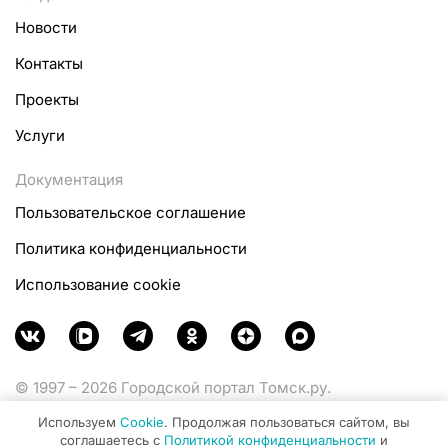
Новости
Контакты
Проекты
Услуги
Документация
Пользовательское соглашение
Политика конфиденциальности
Использование cookie
© 1997 – 2026 Городской портал Томск.ру.
Функционирует при финансовой поддержке
Используем
Cookie
. Продолжая пользоваться сайтом, вы
Министерства цифрового развития, связи и массовых
соглашаетесь с
Политикой конфиденциальности
и