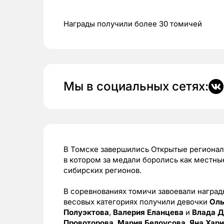
Награды получили более 30 томичей
Мы в социальных сетях:
В Томске завершились Открытые регионал
в котором за медали боролись как местны
сибирских регионов.
В соревнованиях томичи завоевали награды
весовых категориях получили девочки
Оль
Полуэктова
,
Валерия Еланцева
и
Влада Д
Провоторова
,
Мария Белоусова
,
Яна Хар