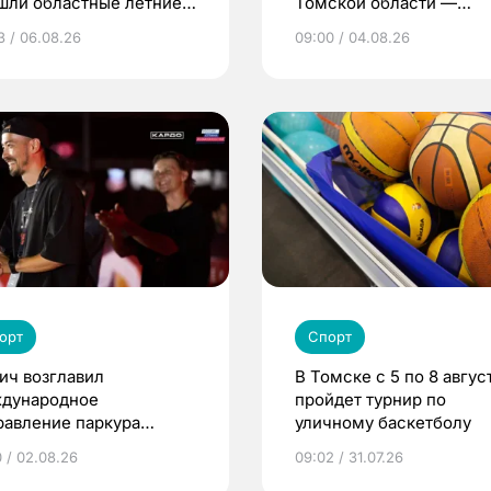
шли областные летние
Томской области —
ьские игры
девушки и женщины
3 / 06.08.26
09:00 / 04.08.26
орт
Спорт
ич возглавил
В Томске с 5 по 8 авгус
дународное
пройдет турнир по
равление паркура
уличному баскетболу
мии «КАРДО»
0 / 02.08.26
09:02 / 31.07.26