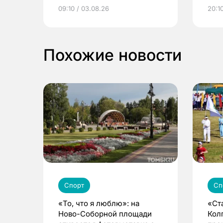
электронные квитанции и
про
09:10 / 03.08.26
20:10
выиграть призы
Похожие новости
Спорт
Сп
«То, что я люблю»: на
«Ст
Ново-Соборной площади
Кол