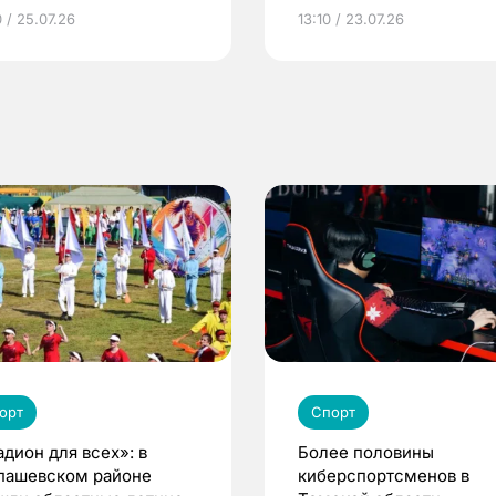
грамме ЕР
репродуктивное здоров
 / 25.07.26
13:10 / 23.07.26
по ОМС!
орт
Спорт
адион для всех»: в
Более половины
пашевском районе
киберспортсменов в