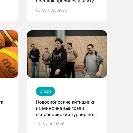
поселок пробился в элиту
детского футбола
08:00 / 03.08.26
Спорт
та
Новосибирские айтишники
из Минфина выиграли
всероссийский турнир по
Counter-Strike 2
10:16 / 30.07.26