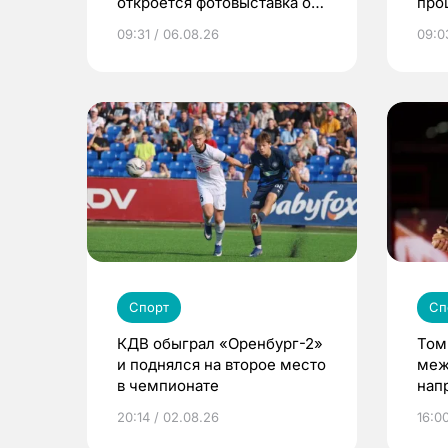
откроется фотовыставка о
про
еде и людях
сел
09:31 / 06.08.26
09:0
Спорт
Сп
КДВ обыграл «Оренбург-2»
Том
и поднялся на второе место
меж
в чемпионате
нап
пре
20:14 / 02.08.26
16:0