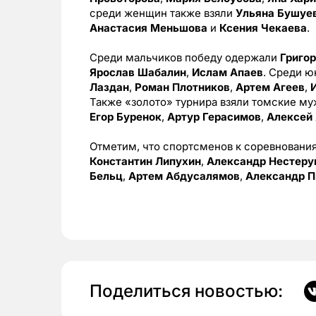
среди женщин также взяли
Ульяна Бушуе
Анастасия Меньшова
и
Ксения Чекаева
.
Среди мальчиков победу одержали
Григо
Ярослав Шабалин
,
Ислам Апаев
. Среди 
Лаздан
,
Роман Плотников
,
Артем Агеев
,
Также «золото» турнира взяли томские м
Егор Буренок
,
Артур Герасимов
,
Алексей
Отметим, что спортсменов к соревновани
Константин Липухин
,
Александр Нестеру
Бельц
,
Артем Абдусалямов
,
Александр П
Поделиться новостью: