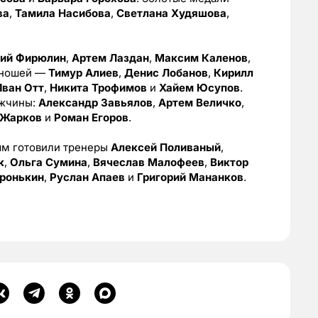
ва
,
Тамила Насибова
,
Светлана Худяшова
,
рий Фирюлин
,
Артем Лаздан
,
Максим Каленов
,
юношей —
Тимур Алиев
,
Денис Лобанов
,
Кирилл
Иван Отт
,
Никита Трофимов
и
Хайем Юсупов
.
ужчины:
Александр Завьялов
,
Артем Величко
,
 Жарков
и
Роман Егоров
.
ям готовили тренеры
Алексей Поливаный
,
к
,
Ольга Сумина
,
Вячеслав Малофеев
,
Виктор
ронькин
,
Руслан Апаев
и
Григорий Мананков
.