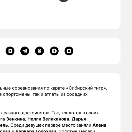
ьные соревнования по карате «Сибирский тигр»,
е спортсмены, так и атлеты из соседних
 разного достоинства. Так, «золото» в своих
га Зенкина
,
Нелли Великанова
,
Дарья
ель
. Среди девушек первое место заняли
Алена
исова
и
Варвара Горохова
. Золотые медали