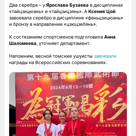
Два серебра – у
Ярослава Бузаева
в дисциплинах
«тайцзицюань» и «тайцзицзянь». А
Ксения Цой
завоевала серебро в дисциплине «фаньцзицюань»
и бронзу в направлении «цзюцзебянь».
К состязаниям спортсменов подготовила
Анна
Шаломеева
, уточняет департамент.
Напомним, весной томские ушуисты
завоевали
награды на Всероссийских соревнованиях.