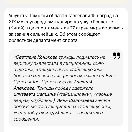
Ушуисты Томской области завоевали 15 наград на
XIX международном турнире по ушу в Гонконге
(Китай), где спортсмены из 27 стран мира боролись
за звания сильнейших. Об этом сообщает
областной департамент спорта.
«
Светлана Конькова
трижды поднялась на
вершину пьедестала в дисциплинах «син-
и цюань», «тайцзицзянь», «тайцзицюань».
Золотые медали в дисциплинах «манекен Вин-
Чун» и «Вин-Чун» завоевал
Алексей
Алексеев
. Трижды победу одержала
Елизавета Сапцына
(«тайцзицюань», «парные
веера», «дуйлянь»).
Анна Шаломеева
заняла
первые места в дисциплинах «тайцзицюань»,
«веер тайцзи» и «дуйлянь», – говорится в
сообщении.