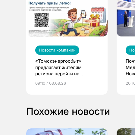
Новости компаний
Но
«Томскэнергосбыт»
Поч
предлагает жителям
Мед
региона перейти на
Нов
электронные квитанции и
про
09:10 / 03.08.26
20:10
выиграть призы
Похожие новости