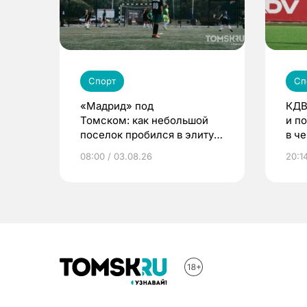
Спорт
Сп
«Мадрид» под
КДВ
Томском: как небольшой
и п
поселок пробился в элиту
в ч
детского футбола
08:00 / 03.08.26
20:1