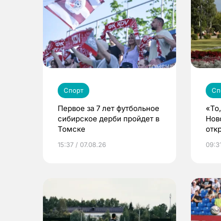
Спорт
Сп
Первое за 7 лет футбольное
«То
сибирское дерби пройдет в
Нов
Томске
отк
еде
15:37 / 07.08.26
09:3