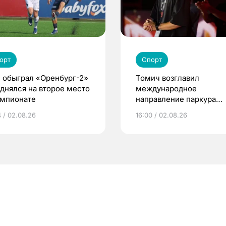
орт
Спорт
 обыграл «Оренбург-2»
Томич возглавил
однялся на второе место
международное
емпионате
направление паркура
премии «КАРДО»
4 / 02.08.26
16:00 / 02.08.26