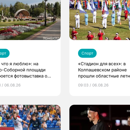
орт
Спорт
, что я люблю»: на
«Стадион для всех»: в
о-Соборной площади
Колпашевском районе
роется фотовыставка о
прошли областные лет
 и людях
сельские игры
1 / 06.08.26
09:03 / 06.08.26