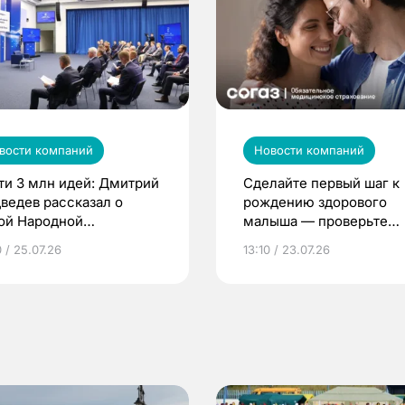
вости компаний
Новости компаний
ти 3 млн идей: Дмитрий
Сделайте первый шаг к
ведев рассказал о
рождению здорового
ой Народной
малыша — проверьте
грамме ЕР
репродуктивное здоров
 / 25.07.26
13:10 / 23.07.26
по ОМС!